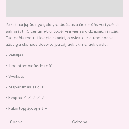
Papildoma informacija
Atsiliepimai (0)
Išskirtinai įspūdinga gėlė yra didžiausia šios rožės vertybė. Ji
gali viršyti 15 centimetrų, todėl yra vienas didžiausių, iš rožių.
Tuo pačiu metu ji kvepia skaniai, o sviesto ir aukso spalva
užbaigia skanaus deserto įvaizdį tiek akims, tiek uoslei.
• Veisėjas
• Tipo stambiažiedė rožė
• Sveikata
• Atsparumas šalčiui
• Kvapas ✓ ✓ ✓ ✓ ✓
• Pakartoją žydėjimą +
Spalva
Geltona