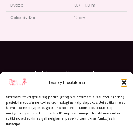
Dydžio
0,7 – 1,0 m
Gėlės dydžio
12 cm
Pristatymo ir grąžinimo taisyklės
Slapukų politika
Tvarkyti sutikimą
Kaip sodinti ir prižiūrėti „Rožių pasaulis“ sodinukus
Siekdami teikti geriausią patirtį, įrenginio informacijai saugoti ir (arba)
pasiekti naudojame tokias technologijas kaip slapukus. Jei sutiksime su
šiomis technologijomis, galėsime apdoroti duomenis, tokius kaip
naršymo elgsena arba unikalūs ID šioje svetainėje. Nesutikimas arba
sutikimo atšaukimas gali neigiamai paveikti tam tikras funkcijas ir
funkcijas.