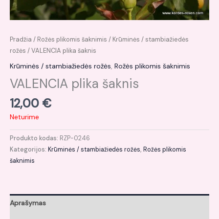
Pradžia
/
Rožės plikomis šaknimis
/
Krūminės / stambiažiedės
rožės
/ VALENCIA plika šaknis
Krūminės / stambiažiedės rožės
,
Rožės plikomis šaknimis
VALENCIA plika šaknis
12,00
€
Neturime
Produkto kodas:
RZP-0246
Kategorijos:
Krūminės / stambiažiedės rožės
,
Rožės plikomis
šaknimis
Aprašymas