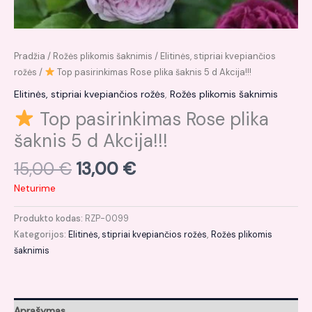
Pradžia
/
Rožės plikomis šaknimis
/
Elitinės, stipriai kvepiančios
rožės
/
Top pasirinkimas Rose plika šaknis 5 d Akcija!!!
Elitinės, stipriai kvepiančios rožės
,
Rožės plikomis šaknimis
Top pasirinkimas Rose plika
šaknis 5 d Akcija!!!
15,00
€
13,00
€
Neturime
Produkto kodas:
RZP-0099
Kategorijos:
Elitinės, stipriai kvepiančios rožės
,
Rožės plikomis
šaknimis
Aprašymas