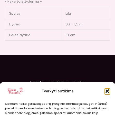
• Pakartoją žydėjimą +
Spalva
Lila
Dydžio
1,0 – 1,5 m
Gėlės dydžio
10 cm
Pristatymo ir grąžinimo taisyklės
Slapukų politika
Tvarkyti sutikimą
Kaip sodinti ir prižiūrėti „Rožių pasaulis“ sodinukus
Siekdami teikti geriausią patirtį, įrenginio informacijai saugoti ir (arba)
pasiekti naudojame tokias technologijas kaip slapukus. Jei sutiksime su
šiomis technologijomis, galėsime apdoroti duomenis, tokius kaip