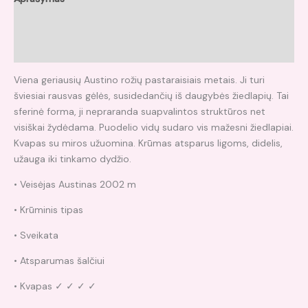
Papildoma informacija
Atsiliepimai (0)
Viena geriausių Austino rožių pastaraisiais metais. Ji turi
šviesiai rausvas gėlės, susidedančių iš daugybės žiedlapių. Tai
sferinė forma, ji nepraranda suapvalintos struktūros net
visiškai žydėdama. Puodelio vidų sudaro vis mažesni žiedlapiai.
Kvapas su miros užuomina. Krūmas atsparus ligoms, didelis,
užauga iki tinkamo dydžio.
• Veisėjas Austinas 2002 m
• Krūminis tipas
• Sveikata
• Atsparumas šalčiui
• Kvapas ✓ ✓ ✓ ✓