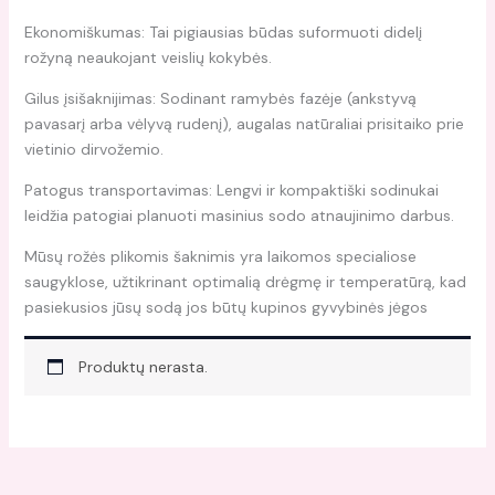
Ekonomiškumas: Tai pigiausias būdas suformuoti didelį
rožyną neaukojant veislių kokybės.
Gilus įsišaknijimas: Sodinant ramybės fazėje (ankstyvą
pavasarį arba vėlyvą rudenį), augalas natūraliai prisitaiko prie
vietinio dirvožemio.
Patogus transportavimas: Lengvi ir kompaktiški sodinukai
leidžia patogiai planuoti masinius sodo atnaujinimo darbus.
Mūsų rožės plikomis šaknimis yra laikomos specialiose
saugyklose, užtikrinant optimalią drėgmę ir temperatūrą, kad
pasiekusios jūsų sodą jos būtų kupinos gyvybinės jėgos
Produktų nerasta.