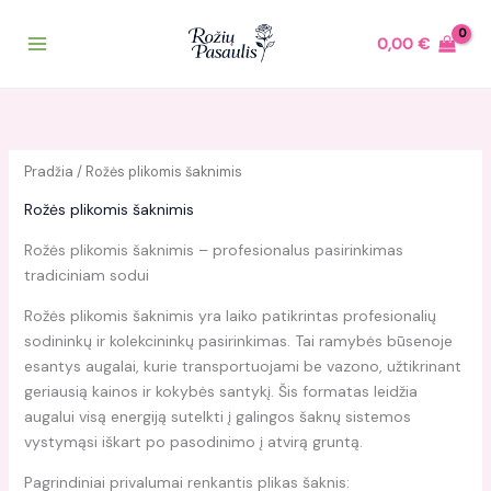
Pereiti
prie
0,00
€
turinio
Pradžia
/ Rožės plikomis šaknimis
Rožės plikomis šaknimis
Rožės plikomis šaknimis – profesionalus pasirinkimas
tradiciniam sodui
Rožės plikomis šaknimis yra laiko patikrintas profesionalių
sodininkų ir kolekcininkų pasirinkimas. Tai ramybės būsenoje
esantys augalai, kurie transportuojami be vazono, užtikrinant
geriausią kainos ir kokybės santykį. Šis formatas leidžia
augalui visą energiją sutelkti į galingos šaknų sistemos
vystymąsi iškart po pasodinimo į atvirą gruntą.
Pagrindiniai privalumai renkantis plikas šaknis: