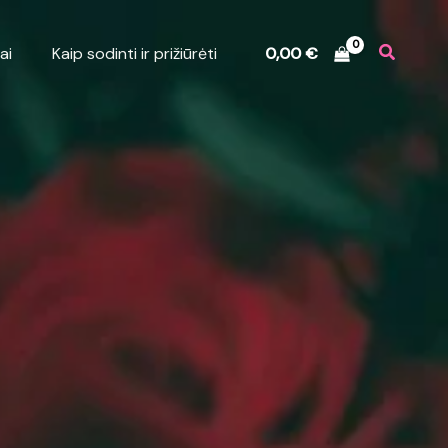
ai
Kaip sodinti ir prižiūrėti
0,00
€