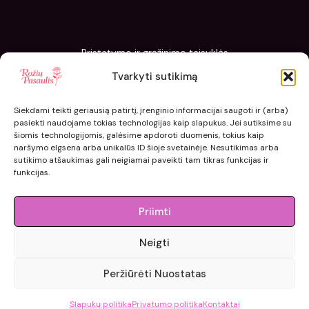
Pristatymo ir grąžinimo taisyklės
Slapukų politika
Tvarkyti sutikimą
Kaip sodinti ir prižiūrėti „Rožių pasaulis“ sodinukus
Siekdami teikti geriausią patirtį, įrenginio informacijai saugoti ir (arba)
pasiekti naudojame tokias technologijas kaip slapukus. Jei sutiksime su
šiomis technologijomis, galėsime apdoroti duomenis, tokius kaip
naršymo elgsena arba unikalūs ID šioje svetainėje. Nesutikimas arba
sutikimo atšaukimas gali neigiamai paveikti tam tikras funkcijas ir
funkcijas.
Priimti
Neigti
© 2015 - 2026 roziupasaulis.lt.
Peržiūrėti Nuostatas
Developed by
404agency.eu
Slapukų politika
Privatumo politika
Kontaktai