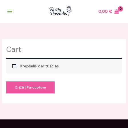
Pereiti
prie
0,00
€
turinio
Cart
Krepšelis dar tuščias.
Grįžti Į Parduotuvę