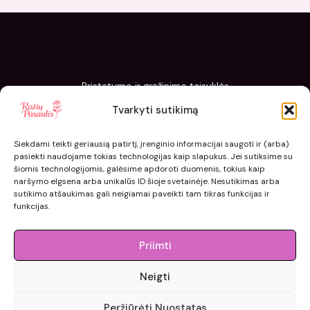
Pristatymo ir grąžinimo taisyklės
Slapukų politika
Tvarkyti sutikimą
Kaip sodinti ir prižiūrėti „Rožių pasaulis“ sodinukus
Siekdami teikti geriausią patirtį, įrenginio informacijai saugoti ir (arba)
pasiekti naudojame tokias technologijas kaip slapukus. Jei sutiksime su
šiomis technologijomis, galėsime apdoroti duomenis, tokius kaip
naršymo elgsena arba unikalūs ID šioje svetainėje. Nesutikimas arba
sutikimo atšaukimas gali neigiamai paveikti tam tikras funkcijas ir
funkcijas.
Priimti
Neigti
© 2015 - 2026 roziupasaulis.lt.
Peržiūrėti Nuostatas