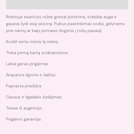
Atsiliepimai (0)
Rinkinyje esančios rožės greitai įsitvirtina, stabiliai auga ir
gausiai žydi visą sezoną. Puikus pasirinkimas sodui, gėlynams
prie namų ar kaip pirmasis žingsnis į rožių pasaulį.
Kodėl verta rinktis šį rinkinį:
Tinka pirmą kartą sodinantiems.
Labai geras prigijimas.
Atsparios ligoms ir šalčiui.
Paprasta priežiūra.
Gausus ir ilgalaikis žydėjimas.
Tiesiai iš augintojo.
Prigijimo garantija.