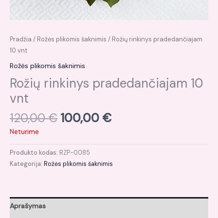
Pradžia
/
Rožės plikomis šaknimis
/ Rožių rinkinys pradedančiajam
10 vnt
Rožės plikomis šaknimis
Rožių rinkinys pradedančiajam 10
vnt
120,00
€
100,00
€
Neturime
Produkto kodas:
RZP-0085
Kategorija:
Rožės plikomis šaknimis
Aprašymas