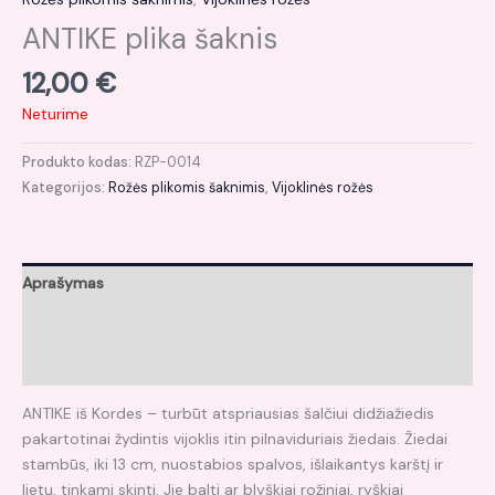
ANTIKE plika šaknis
12,00
€
Neturime
Produkto kodas:
RZP-0014
Kategorijos:
Rožės plikomis šaknimis
,
Vijoklinės rožės
Aprašymas
Papildoma informacija
Atsiliepimai (0)
ANTIKE iš Kordes – turbūt atspriausias šalčiui didžiažiedis
pakartotinai žydintis vijoklis itin pilnaviduriais žiedais. Žiedai
stambūs, iki 13 cm, nuostabios spalvos, išlaikantys karštį ir
lietų, tinkami skinti. Jie balti ar blyškiai rožiniai, ryškiai