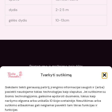
dydis
2-2.5 m
gėlės dydis
10-13cm
Pristatymo ir grąžinimo taisyklės
Slapukų politika
Tvarkyti sutikimą
Kaip sodinti ir prižiūrėti „Rožių pasaulis“ sodinukus
Siekdami teikti geriausią patirtį, įrenginio informacijai saugoti ir (arba)
pasiekti naudojame tokias technologijas kaip slapukus. Jei sutiksime su
šiomis technologijomis, galėsime apdoroti duomenis, tokius kaip
naršymo elgsena arba unikalūs ID šioje svetainėje. Nesutikimas arba
sutikimo atšaukimas gali neigiamai paveikti tam tikras funkcijas ir
funkcijas.