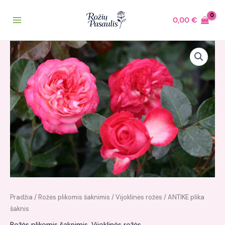
Pereiti
prie
0,00
€
turinio
Pradžia
/
Rožės plikomis šaknimis
/
Vijoklinės rožės
/ ANTIKE plika
šaknis
Rožės plikomis šaknimis
,
Vijoklinės rožės