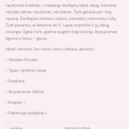
raudonais kraštais, o kadangi žiedlapių labai daug, bendras
vaizdas labiau raudonas, nei baltas. Žydi gausiai per visą
vasarą. Žiedlapiai užriestu viduriu, panašūs į senovinių rožių.
Žydi pavieniui ar kekėmis iki 5. Lapai stambūs ir jų daug,
neserga. Ūgliai tvirti, galima auginti kaip krūmą. Atsparumas
ligoms ir lietui – geras.
Ideali vietoms, kur norisi vieno ryškaus akcento
• Veisėjas Kordes
• Tipas: vijoklinis tipas
• Sveikata
• Atsparumas šalčiui
• Kvapas ✓
• Pakartoją žydėjimą +
spalva
tamsiai rožinė