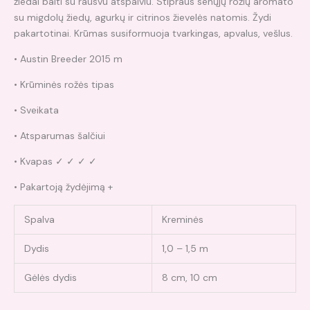
žiedai balti su rausvu atspalviu. Stipraus senųjų rožių aromato
su migdolų žiedų, agurkų ir citrinos žievelės natomis. Žydi
pakartotinai. Krūmas susiformuoja tvarkingas, apvalus, vešlus.
• Austin Breeder 2015 m
• Krūminės rožės tipas
• Sveikata
• Atsparumas šalčiui
• Kvapas ✓ ✓ ✓ ✓
• Pakartoją žydėjimą +
Spalva
Kreminės
Dydis
1,0 – 1,5 m
Gėlės dydis
8 cm, 10 cm