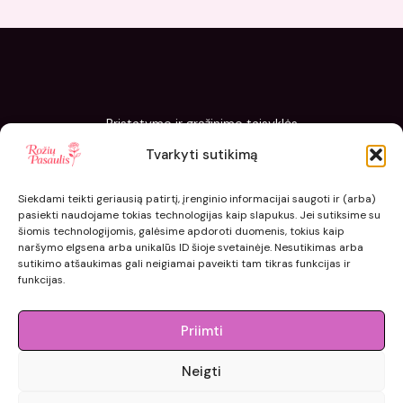
Pristatymo ir grąžinimo taisyklės
Slapukų politika
Tvarkyti sutikimą
Kaip sodinti ir prižiūrėti „Rožių pasaulis“ sodinukus
Siekdami teikti geriausią patirtį, įrenginio informacijai saugoti ir (arba)
pasiekti naudojame tokias technologijas kaip slapukus. Jei sutiksime su
šiomis technologijomis, galėsime apdoroti duomenis, tokius kaip
naršymo elgsena arba unikalūs ID šioje svetainėje. Nesutikimas arba
sutikimo atšaukimas gali neigiamai paveikti tam tikras funkcijas ir
funkcijas.
Priimti
Neigti
© 2015 - 2026 roziupasaulis.lt.