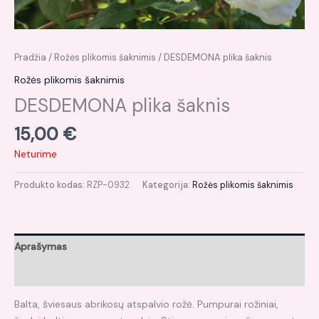
Pradžia
/
Rožės plikomis šaknimis
/ DESDEMONA plika šaknis
Rožės plikomis šaknimis
DESDEMONA plika šaknis
15,00
€
Neturime
Produkto kodas:
RZP-0932
Kategorija:
Rožės plikomis šaknimis
Aprašymas
Atsiliepimai (0)
Balta, šviesaus abrikosų atspalvio rožė. Pumpurai rožiniai,