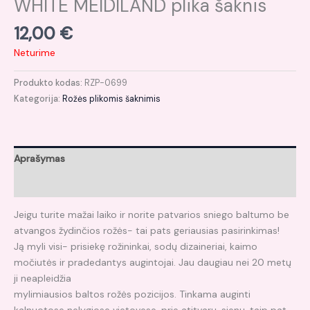
WHITE MEIDILAND plika šaknis
12,00
€
Neturime
Produkto kodas:
RZP-0699
Kategorija:
Rožės plikomis šaknimis
Aprašymas
Atsiliepimai (0)
Jeigu turite mažai laiko ir norite patvarios sniego baltumo be
atvangos žydinčios rožės- tai pats geriausias pasirinkimas!
Ją myli visi- prisiekę rožininkai, sodų dizaineriai, kaimo
močiutės ir pradedantys augintojai. Jau daugiau nei 20 metų
ji neapleidžia
mylimiausios baltos rožės pozicijos. Tinkama auginti