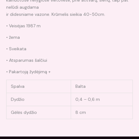
kalnuotose nelygiose vietovese, prie atitvarų, sienų, taip pat
nelūdi augdama
ir didesniame vazone. Krūmelis sieikia 40-50cm.
• Veisėjas 1987 m
• žema
• Sveikata
• Atsparumas šalčiui
• Pakartoją žydėjimą +
Spalva
Balta
Dydžio
0,4 – 0,6 m
Gėlės dydžio
8 cm