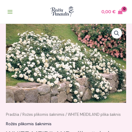
Pereiti
prie
0,00
€
turinio
Pradžia
/
Rožės plikomis šaknimis
/ WHITE MEIDILAND plika šaknis
Rožės plikomis šaknimis