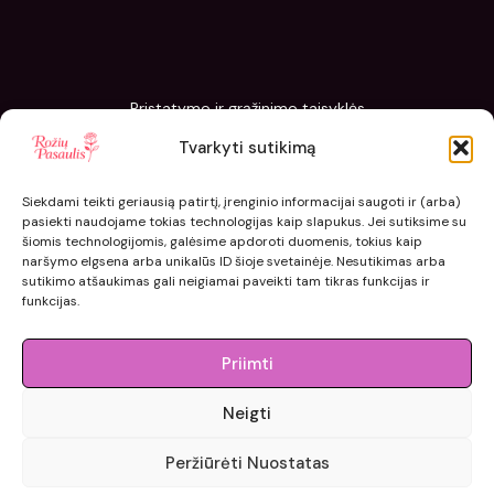
Pristatymo ir grąžinimo taisyklės
Slapukų politika
Tvarkyti sutikimą
Kaip sodinti ir prižiūrėti „Rožių pasaulis“ sodinukus
Siekdami teikti geriausią patirtį, įrenginio informacijai saugoti ir (arba)
pasiekti naudojame tokias technologijas kaip slapukus. Jei sutiksime su
šiomis technologijomis, galėsime apdoroti duomenis, tokius kaip
naršymo elgsena arba unikalūs ID šioje svetainėje. Nesutikimas arba
sutikimo atšaukimas gali neigiamai paveikti tam tikras funkcijas ir
funkcijas.
Priimti
Neigti
© 2015 - 2026 roziupasaulis.lt.
Peržiūrėti Nuostatas
Developed by
404agency.eu