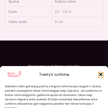
Spalva
Ryškiai rožinė
Dydis
1,0 – 1,5 m
Gėlės dydis
8 cm
Pristatymo ir grąžinimo taisyklės
Slapukų politika
Tvarkyti sutikimą
Kaip sodinti ir prižiūrėti „Rožių pasaulis“ sodinukus
Siekdami teikti geriausią patirtį, įrenginio informacijai saugoti ir (arba)
pasiekti naudojame tokias technologijas kaip slapukus. Jei sutiksime su
šiomis technologijomis, galėsime apdoroti duomenis, tokius kaip
naršymo elgsena arba unikalūs ID šioje svetainėje. Nesutikimas arba
sutikimo atšaukimas gali neigiamai paveikti tam tikras funkcijas ir