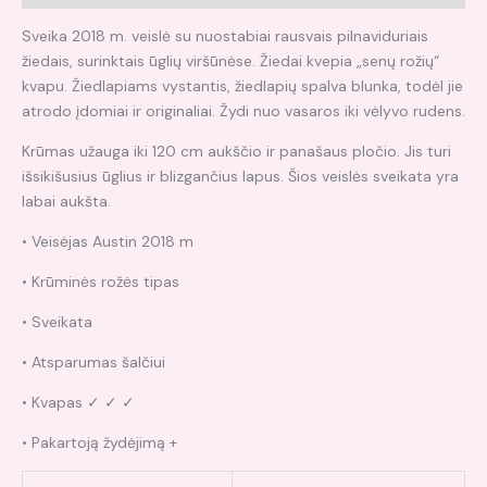
Sveika 2018 m. veislė su nuostabiai rausvais pilnaviduriais
žiedais, surinktais ūglių viršūnėse. Žiedai kvepia „senų rožių“
kvapu. Žiedlapiams vystantis, žiedlapių spalva blunka, todėl jie
atrodo įdomiai ir originaliai. Žydi nuo vasaros iki vėlyvo rudens.
Krūmas užauga iki 120 cm aukščio ir panašaus pločio. Jis turi
išsikišusius ūglius ir blizgančius lapus. Šios veislės sveikata yra
labai aukšta.
• Veisėjas Austin 2018 m
• Krūminės rožės tipas
• Sveikata
• Atsparumas šalčiui
• Kvapas ✓ ✓ ✓
• Pakartoją žydėjimą +