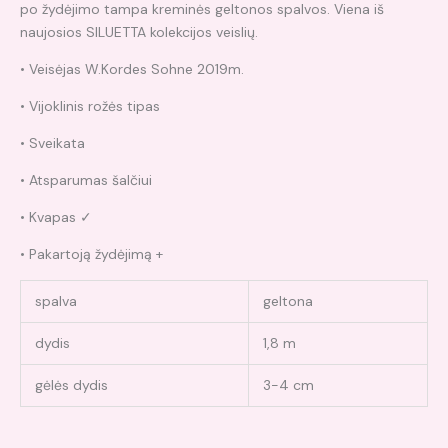
po žydėjimo tampa kreminės geltonos spalvos. Viena iš
naujosios SILUETTA kolekcijos veislių.
• Veisėjas W.Kordes Sohne 2019m.
• Vijoklinis rožės tipas
• Sveikata
• Atsparumas šalčiui
• Kvapas ✓
• Pakartoją žydėjimą +
spalva
geltona
dydis
1,8 m
gėlės dydis
3-4 cm