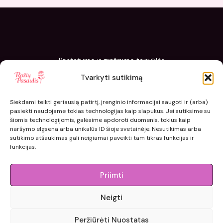
Pristatymo ir grąžinimo taisyklės
Slapukų politika
Tvarkyti sutikimą
Kaip sodinti ir prižiūrėti „Rožių pasaulis“ sodinukus
Siekdami teikti geriausią patirtį, įrenginio informacijai saugoti ir (arba)
pasiekti naudojame tokias technologijas kaip slapukus. Jei sutiksime su
šiomis technologijomis, galėsime apdoroti duomenis, tokius kaip
naršymo elgsena arba unikalūs ID šioje svetainėje. Nesutikimas arba
sutikimo atšaukimas gali neigiamai paveikti tam tikras funkcijas ir
funkcijas.
Priimti
Neigti
© 2015 - 2026 roziupasaulis.lt.
Peržiūrėti Nuostatas