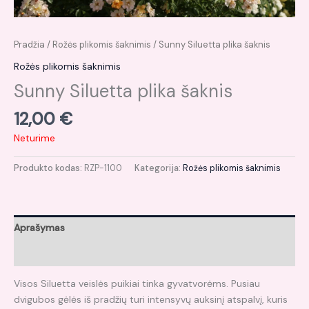
Pradžia
/
Rožės plikomis šaknimis
/ Sunny Siluetta plika šaknis
Rožės plikomis šaknimis
Sunny Siluetta plika šaknis
12,00
€
Neturime
Produkto kodas:
RZP-1100
Kategorija:
Rožės plikomis šaknimis
Aprašymas
Atsiliepimai (0)
Visos Siluetta veislės puikiai tinka gyvatvorėms. Pusiau
dvigubos gėlės iš pradžių turi intensyvų auksinį atspalvį, kuris