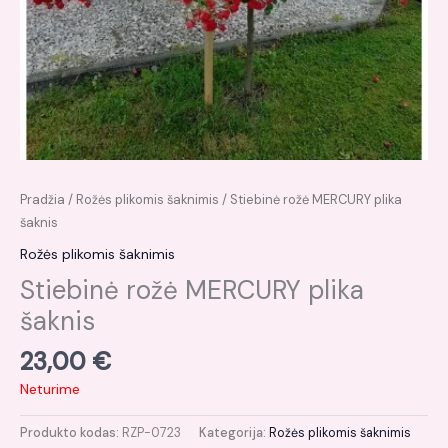
Pradžia
/
Rožės plikomis šaknimis
/ Stiebinė rožė MERCURY plika
šaknis
Rožės plikomis šaknimis
Stiebinė rožė MERCURY plika
šaknis
23,00
€
Neturime
Produkto kodas:
RZP-0723
Kategorija:
Rožės plikomis šaknimis