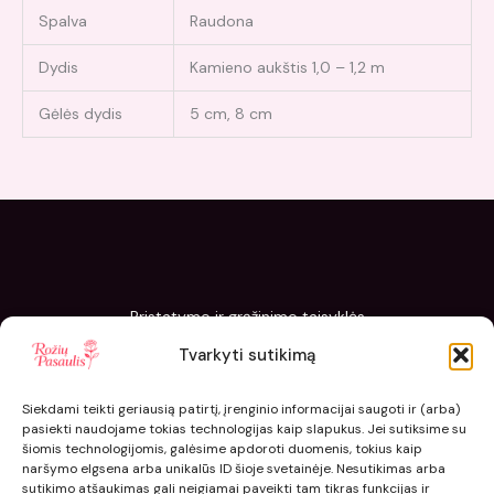
Spalva
Raudona
Dydis
Kamieno aukštis 1,0 – 1,2 m
Gėlės dydis
5 cm, 8 cm
Pristatymo ir grąžinimo taisyklės
Slapukų politika
Tvarkyti sutikimą
Kaip sodinti ir prižiūrėti „Rožių pasaulis“ sodinukus
Siekdami teikti geriausią patirtį, įrenginio informacijai saugoti ir (arba)
pasiekti naudojame tokias technologijas kaip slapukus. Jei sutiksime su
šiomis technologijomis, galėsime apdoroti duomenis, tokius kaip
naršymo elgsena arba unikalūs ID šioje svetainėje. Nesutikimas arba
sutikimo atšaukimas gali neigiamai paveikti tam tikras funkcijas ir