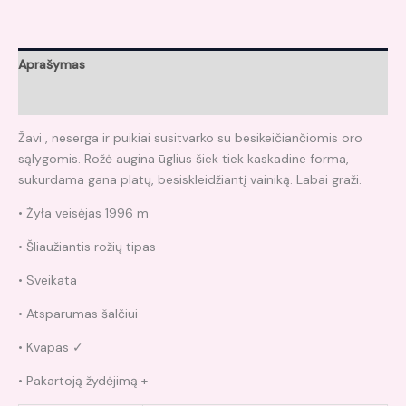
Aprašymas
Atsiliepimai (0)
Žavi , neserga ir puikiai susitvarko su besikeičiančiomis oro
sąlygomis. Rožė augina ūglius šiek tiek kaskadine forma,
sukurdama gana platų, besiskleidžiantį vainiką. Labai graži.
• Żyła veisėjas 1996 m
• Šliaužiantis rožių tipas
• Sveikata
• Atsparumas šalčiui
• Kvapas ✓
• Pakartoją žydėjimą +