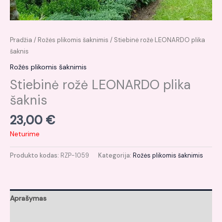
Pradžia
/
Rožės plikomis šaknimis
/ Stiebinė rožė LEONARDO plika
šaknis
Rožės plikomis šaknimis
Stiebinė rožė LEONARDO plika
šaknis
23,00
€
Neturime
Produkto kodas:
RZP-1059
Kategorija:
Rožės plikomis šaknimis
Aprašymas
Atsiliepimai (0)