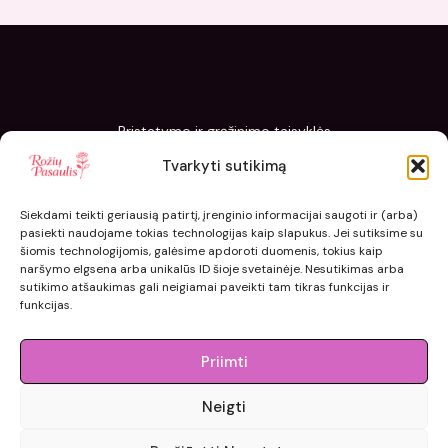
Pristatymo ir grąžinimo taisyklės
Slapukų politika
Tvarkyti sutikimą
Kaip sodinti ir prižiūrėti „Rožių pasaulis“ sodinukus
Siekdami teikti geriausią patirtį, įrenginio informacijai saugoti ir (arba)
pasiekti naudojame tokias technologijas kaip slapukus. Jei sutiksime su
šiomis technologijomis, galėsime apdoroti duomenis, tokius kaip
naršymo elgsena arba unikalūs ID šioje svetainėje. Nesutikimas arba
sutikimo atšaukimas gali neigiamai paveikti tam tikras funkcijas ir
funkcijas.
Priimti
Neigti
© 2015 - 2026 roziupasaulis.lt.