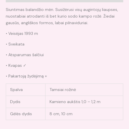
Siuntimas balandžio mėn. Susižėrusi visų augintojų liaupses,
nuostabiai atrodanti iš bet kurio sodo kampo rožė. Žiedai
gausūs, angliškos formos, labai pilnaviduriai.
• Veisėjas 1993 m
• Sveikata
• Atsparumas šalčiui
• Kvapas ✓
• Pakartoją žydėjimą +
Spalva
Tamsiai rožinė
Dydis
Kamieno aukštis 1,0 – 1,2 m
Gėlės dydis
8 cm, 10 cm