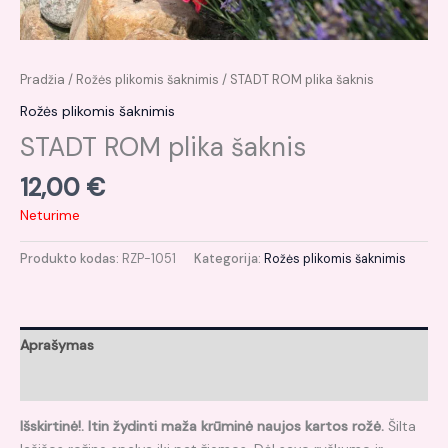
Pradžia
/
Rožės plikomis šaknimis
/ STADT ROM plika šaknis
Rožės plikomis šaknimis
STADT ROM plika šaknis
12,00
€
Neturime
Produkto kodas:
RZP-1051
Kategorija:
Rožės plikomis šaknimis
Aprašymas
Atsiliepimai (0)
Išskirtinė!.
Itin žydinti maža krūminė naujos kartos rožė.
Šilta