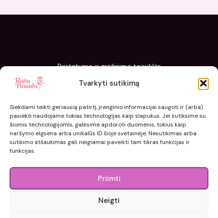
Pristatymo ir grąžinimo taisyklės
Slapukų politika
Tvarkyti sutikimą
Kaip sodinti ir prižiūrėti „Rožių pasaulis“ sodinukus
Siekdami teikti geriausią patirtį, įrenginio informacijai saugoti ir (arba)
pasiekti naudojame tokias technologijas kaip slapukus. Jei sutiksime su
šiomis technologijomis, galėsime apdoroti duomenis, tokius kaip
naršymo elgsena arba unikalūs ID šioje svetainėje. Nesutikimas arba
sutikimo atšaukimas gali neigiamai paveikti tam tikras funkcijas ir
funkcijas.
Priimti
Neigti
© 2015 - 2026 roziupasaulis.lt.