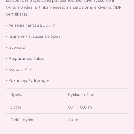
lašišos rožine spalva iki pat žiemos. Dėl savo ryškumo ir
tvirtumo idealiai tinka viešosioms žaliosioms erdvėms. ADR
sertifikatas.
• Veisėjas Tantau 2007 m
• Krūminė / šliaužiantis tipas
• Sveikata
• Atsparumas šalčiui
• Kvapas ✓ ✓
• Pakartoją žydėjimą +
Spalva
Ryškiai rožinė
Dydis
0,4 – 0,6 m
Gėlės dydis
5 cm