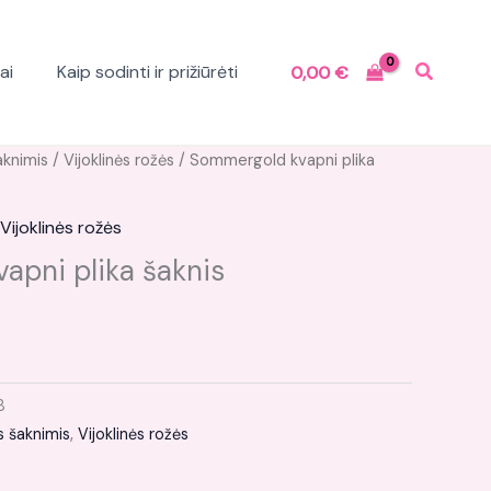
ai
Kaip sodinti ir prižiūrėti
0,00
€
aknimis
/
Vijoklinės rožės
/ Sommergold kvapni plika
Vijoklinės rožės
apni plika šaknis
8
s šaknimis
,
Vijoklinės rožės