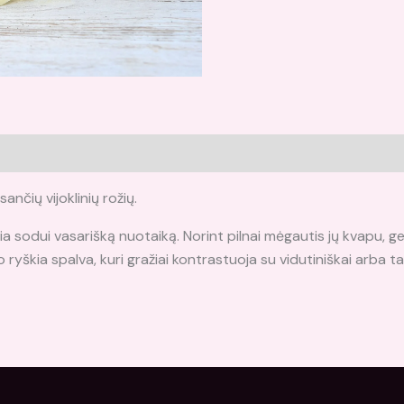
i (0)
ančių vijoklinių rožių.
ia sodui vasarišką nuotaiką. Norint pilnai mėgautis jų kvapu, g
o ryškia spalva, kuri gražiai kontrastuoja su vidutiniškai arba tamsi