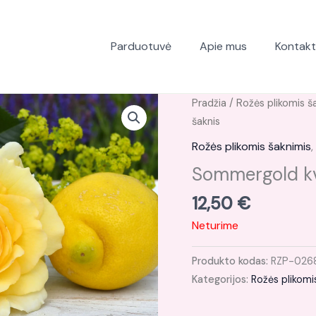
Parduotuvė
Apie mus
Kontakt
Pradžia
/
Rožės plikomis š
šaknis
Rožės plikomis šaknimis
,
Sommergold kv
12,50
€
Neturime
Produkto kodas:
RZP-026
Kategorijos:
Rožės plikomi