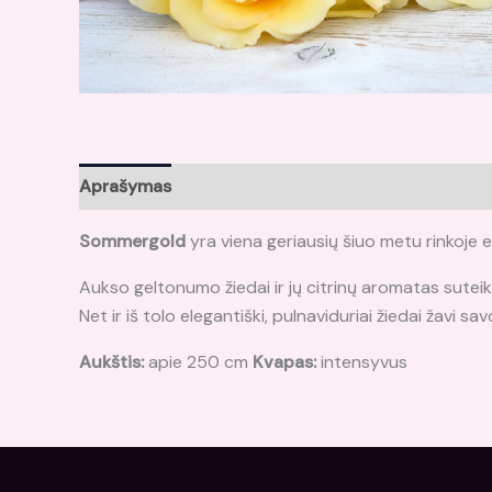
Aprašymas
Papildoma informacija
Atsiliepima
Sommergold
yra viena geriausių šiuo metu rinkoje es
Aukso geltonumo žiedai ir jų citrinų aromatas suteik
Net ir iš tolo elegantiški, pulnaviduriai žiedai žavi sav
Aukštis:
apie 250 cm
Kvapas:
intensyvus