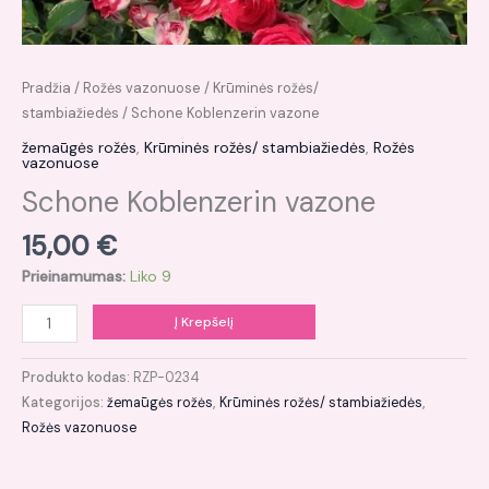
Pradžia
/
Rožės vazonuose
/
Krūminės rožės/
stambiažiedės
/ Schone Koblenzerin vazone
žemaūgės rožės
,
Krūminės rožės/ stambiažiedės
,
Rožės
vazonuose
Schone Koblenzerin vazone
15,00
€
Prieinamumas:
Liko 9
Į Krepšelį
Produkto kodas:
RZP-0234
Kategorijos:
žemaūgės rožės
,
Krūminės rožės/ stambiažiedės
,
Rožės vazonuose