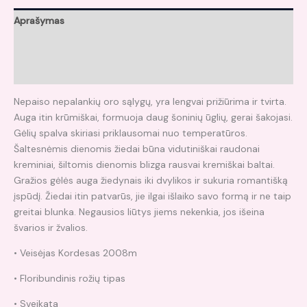
Aprašymas
Papildoma informacija
Atsiliepimai (0)
Nepaiso nepalankių oro sąlygų, yra lengvai prižiūrima ir tvirta.
Auga itin krūmiškai, formuoja daug šoninių ūglių, gerai šakojasi.
Gėlių spalva skiriasi priklausomai nuo temperatūros.
Šaltesnėmis dienomis žiedai būna vidutiniškai raudonai
kreminiai, šiltomis dienomis blizga rausvai kremiškai baltai.
Gražios gėlės auga žiedynais iki dvylikos ir sukuria romantišką
įspūdį. Žiedai itin patvarūs, jie ilgai išlaiko savo formą ir ne taip
greitai blunka. Negausios liūtys jiems nekenkia, jos išeina
švarios ir žvalios.
• Veisėjas Kordesas 2008m
• Floribundinis rožių tipas
• Sveikata