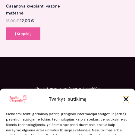
Casanova kvepianti vazone
mažesnė
16,00
€
12,00
€
Į Krepšelį
Pristatymo ir grąžinimo taisyklės
Slapukų politika
Tvarkyti sutikimą
Kaip sodinti ir prižiūrėti „Rožių pasaulis“ sodinukus
Siekdami teikti geriausią patirtį, įrenginio informacijai saugoti ir (arba)
pasiekti naudojame tokias technologijas kaip slapukus. Jei sutiksime su
šiomis technologijomis, galėsime apdoroti duomenis, tokius kaip
naršymo elgsena arba unikalūs ID šioje svetainėje. Nesutikimas arba