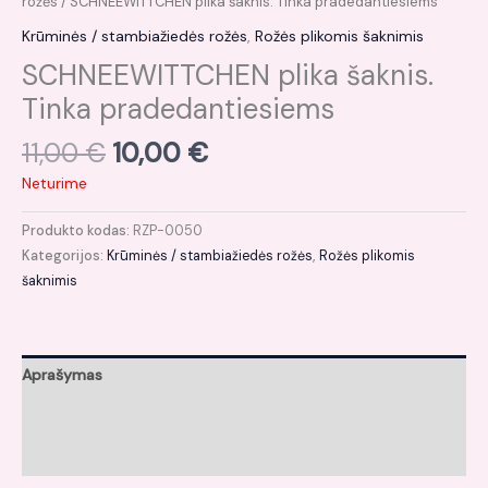
rožės
/ SCHNEEWITTCHEN plika šaknis. Tinka pradedantiesiems
Krūminės / stambiažiedės rožės
,
Rožės plikomis šaknimis
SCHNEEWITTCHEN plika šaknis.
Tinka pradedantiesiems
11,00
€
10,00
€
Neturime
Produkto kodas:
RZP-0050
Kategorijos:
Krūminės / stambiažiedės rožės
,
Rožės plikomis
šaknimis
Aprašymas
Papildoma informacija
Atsiliepimai (0)