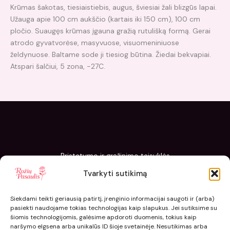
Krūmas šakotas, tiesiaistiebis, augus, šviesiai žali blizgūs lapai.
Užauga apie 100 cm aukščio (kartais iki 150 cm), 100 cm
pločio. Suaugęs krūmas įgauna gražią rutulišką formą. Gerai
atrodo gyvatvorėse, masyvuose, visuomeniniuose
želdynuose. Baltame sode ji tiesiog būtina. Žiedai bekvapiai.
Atspari šalčiui, 5 zona, -27C.
Pristatymo ir grąžinimo taisyklės
Slapukų politika
Tvarkyti sutikimą
Kaip sodinti ir prižiūrėti „Rožių pasaulis“ sodinukus
Siekdami teikti geriausią patirtį, įrenginio informacijai saugoti ir (arba)
pasiekti naudojame tokias technologijas kaip slapukus. Jei sutiksime su
šiomis technologijomis, galėsime apdoroti duomenis, tokius kaip
naršymo elgsena arba unikalūs ID šioje svetainėje. Nesutikimas arba