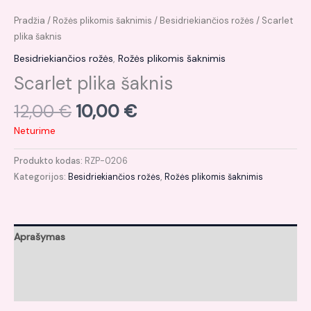
Pradžia
/
Rožės plikomis šaknimis
/
Besidriekiančios rožės
/ Scarlet
plika šaknis
Besidriekiančios rožės
,
Rožės plikomis šaknimis
Scarlet plika šaknis
12,00
€
10,00
€
Neturime
Produkto kodas:
RZP-0206
Kategorijos:
Besidriekiančios rožės
,
Rožės plikomis šaknimis
Aprašymas
Papildoma informacija
Atsiliepimai (0)