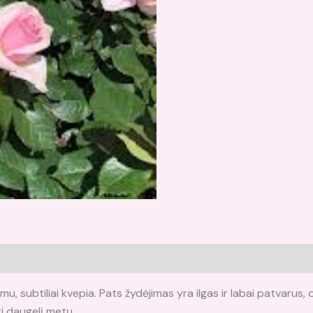
u, subtiliai kvepia. Pats žydėjimas yra ilgas ir labai patvarus, o
ti daugelį metų.