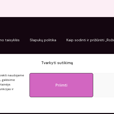
mo taisyklės
Slapukų politika
Kaip sodinti ir prižiūrėti „Ro
Tvarkyti sutikimą
pasiekti naudojame
s, galėsime
tainėje.
Priimti
nkcijas ir
© 2015 - 2026 roziupasaulis.lt.
Developed by
404agency.eu