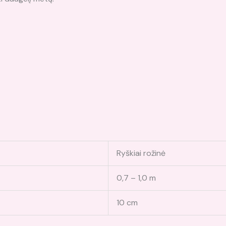
Ryškiai rožinė
0,7 – 1,0 m
10 cm