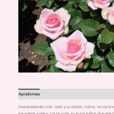
Aprašymas
Atsiliepimai (0)
Stambiažiedė rožė. Gėlė yra didelė, rožinė, virsta krem
gauname sveiką, tvirtą rožę, su kuria galite draugau