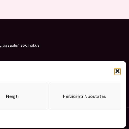
žių pasaulis“ sodinukus
Neigti
Peržiūrėti Nuostatas