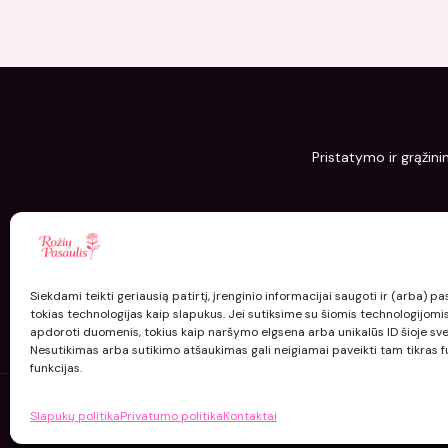
Pristatymo ir grąžini
Siekdami teikti geriausią patirtį, įrenginio informacijai saugoti ir (arba) 
tokias technologijas kaip slapukus. Jei sutiksime su šiomis technologijomi
apdoroti duomenis, tokius kaip naršymo elgsena arba unikalūs ID šioje sve
Nesutikimas arba sutikimo atšaukimas gali neigiamai paveikti tam tikras fu
funkcijas.
Slapukų politika
Privatumo politika
Kontaktai