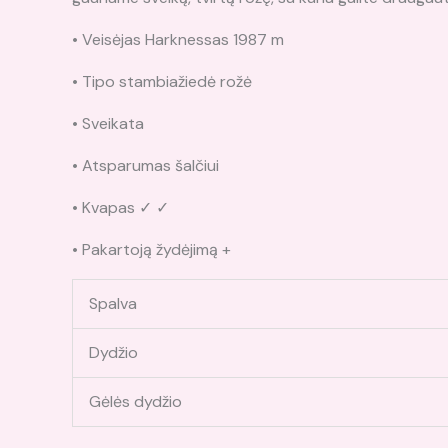
• Veisėjas Harknessas 1987 m
• Tipo stambiažiedė rožė
• Sveikata
• Atsparumas šalčiui
• Kvapas ✓ ✓
• Pakartoją žydėjimą +
Spalva
Dydžio
Gėlės dydžio