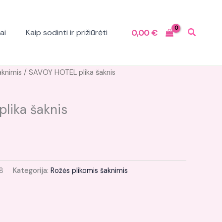
ai
Kaip sodinti ir prižiūrėti
0,00
€
aknimis
/ SAVOY HOTEL plika šaknis
lika šaknis
8
Kategorija:
Rožės plikomis šaknimis