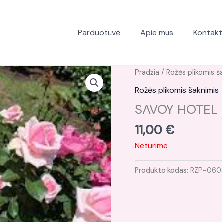
Parduotuvė
Apie mus
Kontakt
Pradžia
/
Rožės plikomis š
Rožės plikomis šaknimis
SAVOY HOTEL p
11,00
€
Neturime
Produkto kodas:
RZP-060