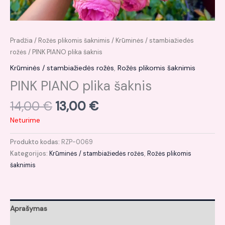
Pradžia
/
Rožės plikomis šaknimis
/
Krūminės / stambiažiedės
rožės
/ PINK PIANO plika šaknis
Krūminės / stambiažiedės rožės
,
Rožės plikomis šaknimis
PINK PIANO plika šaknis
14,00
€
13,00
€
Neturime
Produkto kodas:
RZP-0069
Kategorijos:
Krūminės / stambiažiedės rožės
,
Rožės plikomis
šaknimis
Aprašymas