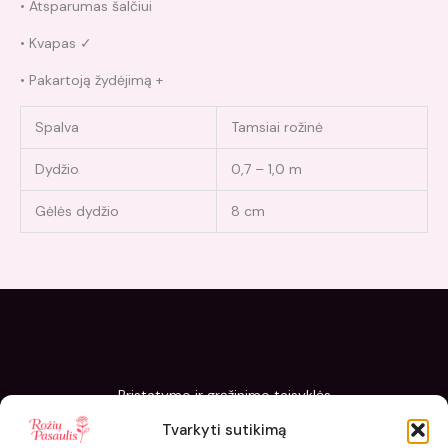
• Atsparumas šalčiui
• Kvapas ✓
• Pakartoją žydėjimą +
Spalva
Tamsiai rožinė
Dydžio
0,7 – 1,0 m
Gėlės dydžio
8 cm
Pristatymo ir grąžinimo taisyklės
Slapukų politika
Tvarkyti sutikimą