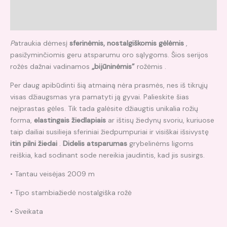
Papildoma informacija
Atsiliepimai (0)
P
atraukia dėmesį
sferinėmis, nostalgiškomis gėlėmis
,
pasižyminčiomis geru atsparumu oro sąlygoms. Šios serijos
rožės dažnai vadinamos
„bijūninėmis”
rožėmis .
Per daug apibūdinti šią atmainą nėra prasmės, nes iš tikrųjų
visas džiaugsmas yra pamatyti ją gyvai. Palieskite šias
neįprastas gėles. Tik tada galėsite džiaugtis unikalia rožių
forma,
elastingais žiedlapiais
ar ištisų žiedynų svoriu, kuriuose
taip dailiai susilieja sferiniai žiedpumpuriai ir visiškai išsivystę
itin pilni žiedai
.
Didelis atsparumas
grybelinėms ligoms
reiškia, kad sodinant sode nereikia jaudintis, kad jis susirgs.
• Tantau veisėjas 2009 m
• Tipo stambiažiedė nostalgiška rožė
• Sveikata