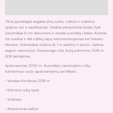
Papildoma informacija
Atsiliepimai (0)
Tikrai įspūdingas augalas jūsų sodui, ryškios ir stabilios
spalvos net ir saulėkaitoje. Visiškai pilnaviduriai žiedai, žydi
vidutiniškai 8 cm skersmens ir visada susitelkę į kekes. Krūmas
itin sveikas ir dėl odiškų lapų rekomenduojamas bet kokiam
klimatui. Vidutiniškai stačios iki 1 m aukščio ir pločio. Galima
auginti vazonuose. Sensacinga rožė, kurią patvirtino 2016 m.
ADR laimėjimas.
Apdovanotas 2020 m. Australijos nacionalinio rožių
bandomojo sodo apdovanojimų sertifikatu.
• Veisėjas Kordesas 2016 m
• Krūminis rožių tipas
• Sveikata
• Atsparumas šalčiui