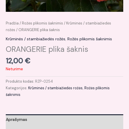
Pradžia
/
Rožės plikomis šaknimis
/
Krūminės / stambiažiedės
rožės
/ ORANGERIE plika šaknis
Krūminės / stambiažiedės rožės
,
Rožės plikomis šaknimis
ORANGERIE plika šaknis
12,00
€
Neturime
Produkto kodas:
RZP-0254
Kategorijos:
Krūminės / stambiažiedės rožės
,
Rožės plikomis
šaknimis
Aprašymas