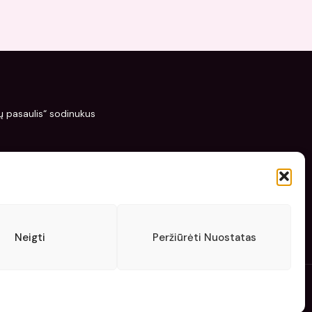
žių pasaulis“ sodinukus
Neigti
Peržiūrėti Nuostatas