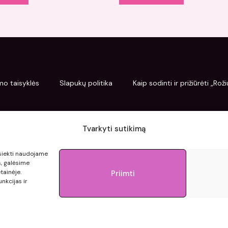
mo taisyklės
Slapukų politika
Kaip sodinti ir prižiūrėti „Ro
Tvarkyti sutikimą
pasiekti naudojame
s, galėsime
tainėje.
Priimti
nkcijas ir
© 2015 - 2026 roziupasaulis.lt.
Developed by
404agency.eu