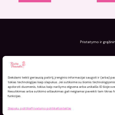
Pristatymo ir grąžini
Siekdami teikti geriausią patirtį, įrenginio informacijai saugoti ir (arba) 
tokias technologijas kaip slapukus. Jei sutiksime su šiomis technologijomi
apdoroti duomenis, tokius kaip naršymo elgsena arba unikalūs ID šioje sve
Nesutikimas arba sutikimo atšaukimas gali neigiamai paveikti tam tikras fu
funkcijas.
Slapukų politika
Privatumo politika
Kontaktai