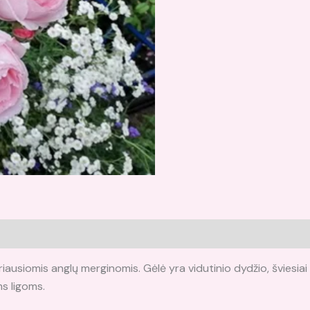
riausiomis anglų merginomis. Gėlė yra vidutinio dydžio, šviesiai 
s ligoms.