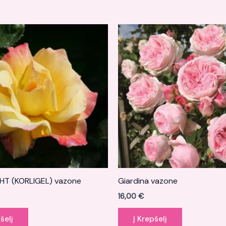
T (KORLIGEL) vazone
Giardina vazone
16,00
€
šelį
Į Krepšelį