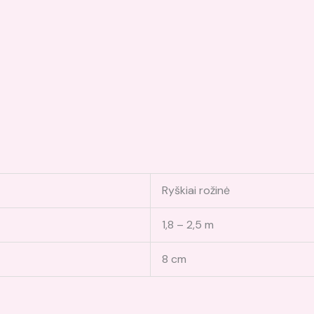
Ryškiai rožinė
1,8 – 2,5 m
8 cm