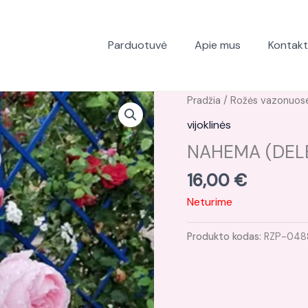
Parduotuvė
Apie mus
Kontakt
Pradžia
/
Rožės vazonuos
vijoklinės
NAHEMA (DELE
16,00
€
Neturime
Produkto kodas:
RZP-048