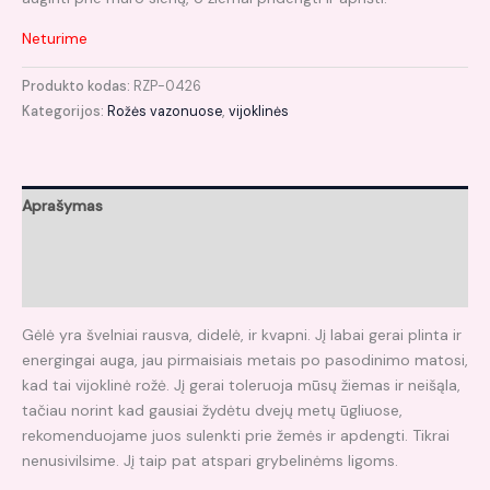
Neturime
Produkto kodas:
RZP-0426
Kategorijos:
Rožės vazonuose
,
vijoklinės
Aprašymas
Papildoma informacija
Atsiliepimai (0)
Gėlė yra švelniai rausva, didelė, ir kvapni. Jį labai gerai plinta ir
energingai auga, jau pirmaisiais metais po pasodinimo matosi,
kad tai vijoklinė rožė. Jį gerai toleruoja mūsų žiemas ir neišąla,
tačiau norint kad gausiai žydėtu dvejų metų ūgliuose,
rekomenduojame juos sulenkti prie žemės ir apdengti. Tikrai
nenusivilsime. Jį taip pat atspari grybelinėms ligoms.