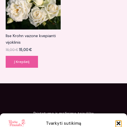
Ilse Krohn vazone kvepianti
vijoklinis
16,00
€
15,00
€
Į Krepšelį
Pristatymo ir grąžinimo taisyklės
Slapukų politika
Tvarkyti sutikimą