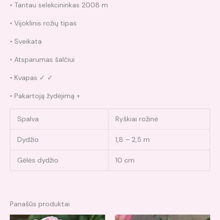
• Tantau selekcininkas 2008 m
• Vijoklinis rožių tipas
• Sveikata
• Atsparumas šalčiui
• Kvapas ✓ ✓
• Pakartoją žydėjimą +
Spalva
Ryškiai rožinė
Dydžio
1,8 – 2,5 m
Gėlės dydžio
10 cm
Panašūs produktai
Original
Current