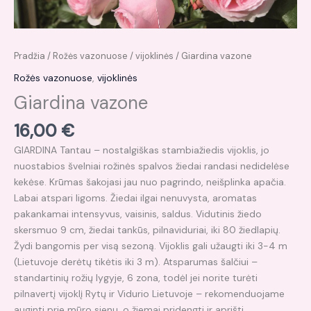
Pradžia
/
Rožės vazonuose
/
vijoklinės
/ Giardina vazone
Rožės vazonuose
,
vijoklinės
Giardina vazone
16,00
€
GIARDINA Tantau – nostalgiškas stambiažiedis vijoklis, jo
nuostabios švelniai rožinės spalvos žiedai randasi nedidelėse
kekėse. Krūmas šakojasi jau nuo pagrindo, neišplinka apačia.
Labai atspari ligoms. Žiedai ilgai nenuvysta, aromatas
pakankamai intensyvus, vaisinis, saldus. Vidutinis žiedo
skersmuo 9 cm, žiedai tankūs, pilnaviduriai, iki 80 žiedlapių.
Žydi bangomis per visą sezoną. Vijoklis gali užaugti iki 3-4 m
(Lietuvoje derėtų tikėtis iki 3 m). Atsparumas šalčiui –
standartinių rožių lygyje, 6 zona, todėl jei norite turėti
pilnavertį vijoklį Rytų ir Vidurio Lietuvoje – rekomenduojame
auginti prie mūro sienų, o žiemai pridengti ir aprišti.