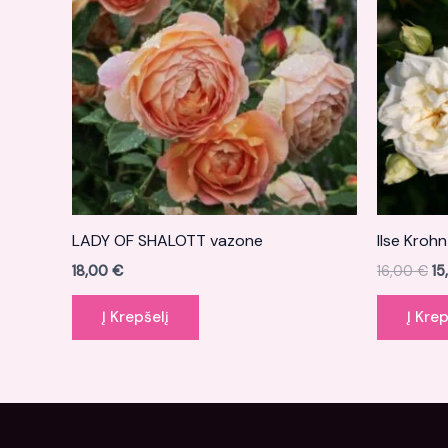
LADY OF SHALOTT vazone
Ilse Krohn
18,00
€
16,00
€
15
Į Krepšelį
Į Krep