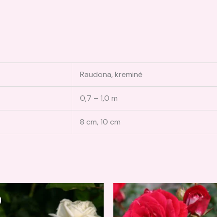
Raudona, kreminė
0,7 – 1,0 m
8 cm, 10 cm
iginal
Current
ice
price
s:
is:
,00 €.
15,00 €.