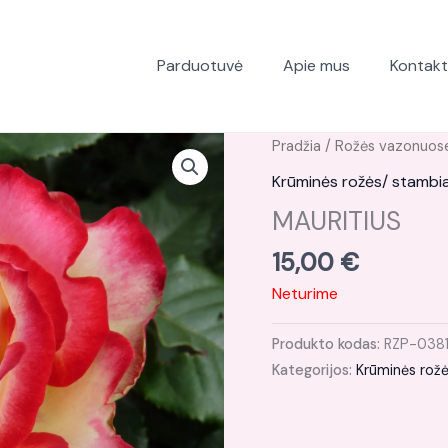
Parduotuvė
Apie mus
Kontakt
Pradžia
/
Rožės vazonuos
Krūminės rožės/ stambi
MAURITIUS
15,00
€
Neturime
Produkto kodas:
RZP-038
Kategorijos:
Krūminės rož