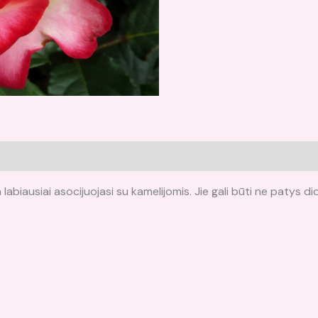
i (0)
biausiai asocijuojasi su kamelijomis. Jie gali būti ne patys didž