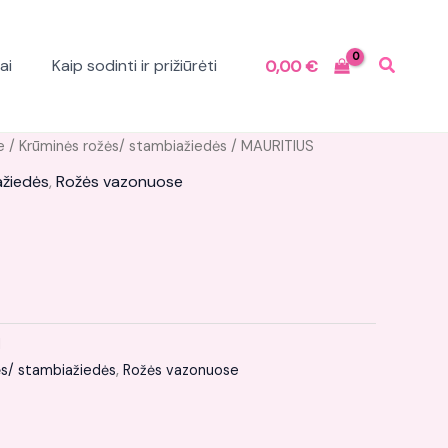
ai
Kaip sodinti ir prižiūrėti
0,00
€
e
/
Krūminės rožės/ stambiažiedės
/ MAURITIUS
ažiedės
,
Rožės vazonuose
1
ės/ stambiažiedės
,
Rožės vazonuose