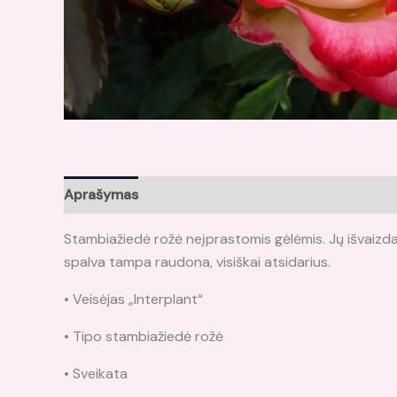
Aprašymas
Papildoma informacija
Atsiliepima
Stambiažiedė rožė neįprastomis gėlėmis. Jų išvaizda la
spalva tampa raudona, visiškai atsidarius.
• Veisėjas „Interplant“
• Tipo stambiažiedė rožė
• Sveikata