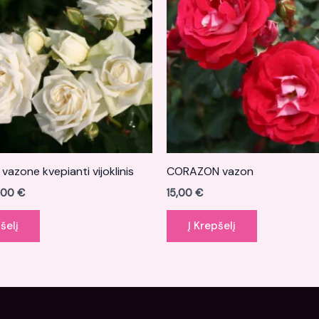
 vazone kvepianti vijoklinis
CORAZON vazon
,00
€
15,00
€
šelį
Į Krepšelį