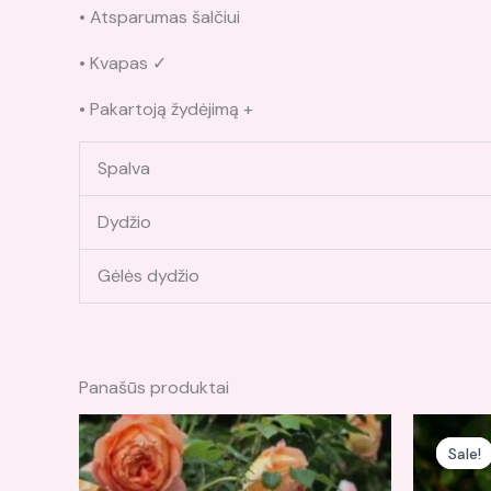
• Atsparumas šalčiui
• Kvapas ✓
• Pakartoją žydėjimą +
Spalva
Dydžio
Gėlės dydžio
Panašūs produktai
Or
pr
Sale!
Sale!
wa
16