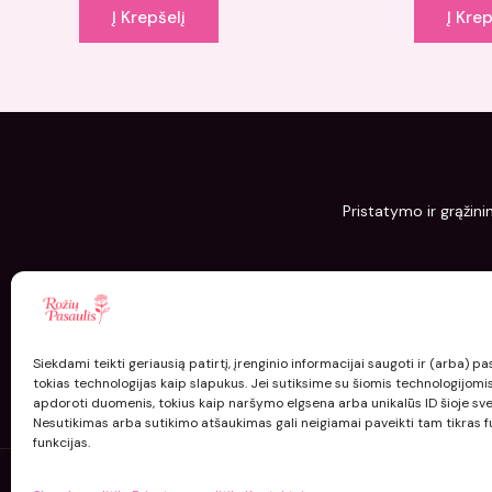
Į Krepšelį
Į Krep
Pristatymo ir grąžini
Siekdami teikti geriausią patirtį, įrenginio informacijai saugoti ir (arba) 
tokias technologijas kaip slapukus. Jei sutiksime su šiomis technologijomi
apdoroti duomenis, tokius kaip naršymo elgsena arba unikalūs ID šioje sve
Nesutikimas arba sutikimo atšaukimas gali neigiamai paveikti tam tikras fu
funkcijas.