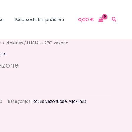
ai
Kaip sodinti ir prižiūrėti
0,00
€
Current
e
/
vijoklinės
/ LUCIA – 27C vazone
price
inės
is:
azone
.
13,00 €.
0
Kategorijos:
Rožės vazonuose
,
vijoklinės