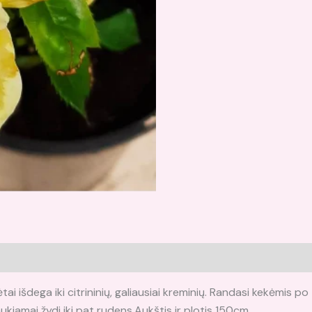
i (0)
ai išdega iki citrininių, galiausiai kreminių. Randasi kekėmis po
ukiamai žydi iki pat rudens.Aukštis ir plotis 150cm.