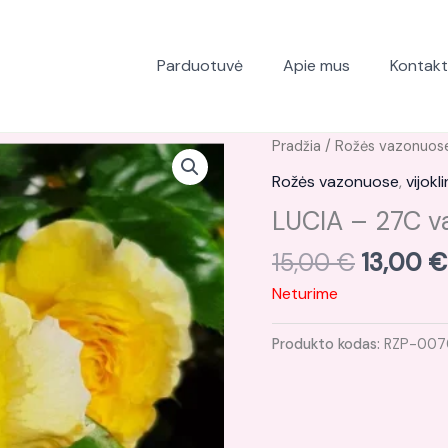
Parduotuvė
Apie mus
Kontakt
Original
Pradžia
/
Rožės vazonuos
price
Rožės vazonuose
,
vijokl
was:
LUCIA – 27C v
15,00 €
15,00
€
13,00
€
Neturime
Produkto kodas:
RZP-007