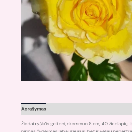
Aprašymas
Papildoma informacija
Atsiliepima
Žiedai ryškūs geltoni, skersmuo 8 cm, 40 žiedlapių, lėt
pirmas žydėjimas labai gausus, bet ir vėliau nepertra