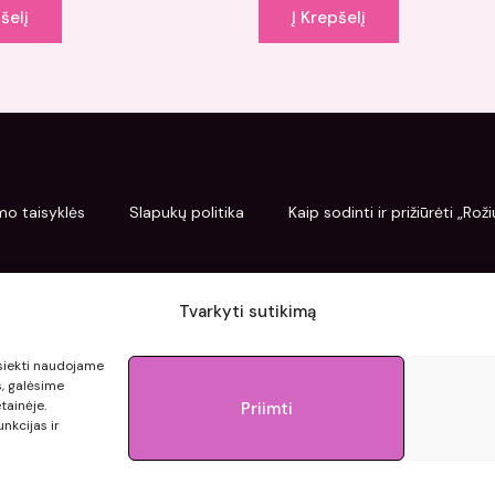
šelį
Į Krepšelį
mo taisyklės
Slapukų politika
Kaip sodinti ir prižiūrėti „Ro
Tvarkyti sutikimą
pasiekti naudojame
s, galėsime
tainėje.
Priimti
nkcijas ir
© 2015 - 2026 roziupasaulis.lt.