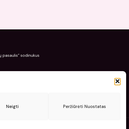
žių pasaulis“ sodinukus
Neigti
Peržiūrėti Nuostatas