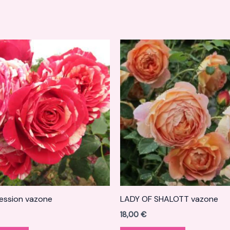
ession vazone
LADY OF SHALOTT vazone
18,00
€