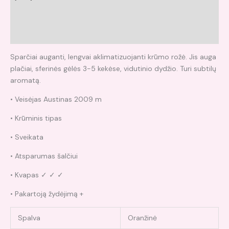
Papildoma informacija
Atsiliepimai (0)
Sparčiai auganti, lengvai aklimatizuojanti krūmo rožė. Jis auga
plačiai, sferinės gėlės 3-5 kekėse, vidutinio dydžio. Turi subtilų
aromatą.
• Veisėjas Austinas 2009 m
• Krūminis tipas
• Sveikata
• Atsparumas šalčiui
• Kvapas ✓ ✓ ✓
• Pakartoją žydėjimą +
Spalva
Oranžinė