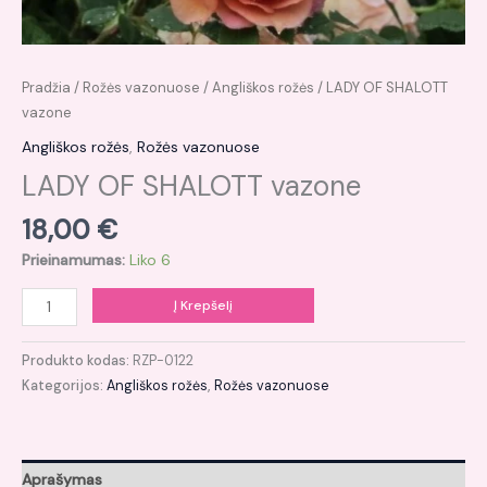
Pradžia
/
Rožės vazonuose
/
Angliškos rožės
/ LADY OF SHALOTT
vazone
Angliškos rožės
,
Rožės vazonuose
LADY OF SHALOTT vazone
18,00
€
Prieinamumas:
Liko 6
Į Krepšelį
Produkto kodas:
RZP-0122
Kategorijos:
Angliškos rožės
,
Rožės vazonuose
Aprašymas