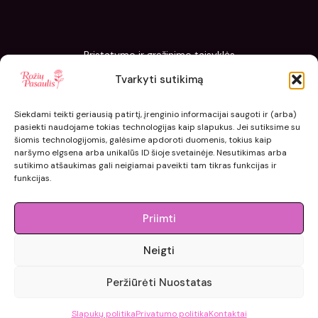
Pristatymo ir grąžinimo taisyklės
Slapukų politika
Tvarkyti sutikimą
Kaip sodinti ir prižiūrėti „Rožių pasaulis“ sodinukus
Siekdami teikti geriausią patirtį, įrenginio informacijai saugoti ir (arba)
pasiekti naudojame tokias technologijas kaip slapukus. Jei sutiksime su
šiomis technologijomis, galėsime apdoroti duomenis, tokius kaip
naršymo elgsena arba unikalūs ID šioje svetainėje. Nesutikimas arba
sutikimo atšaukimas gali neigiamai paveikti tam tikras funkcijas ir
funkcijas.
Priimti
Neigti
© 2015 - 2026 roziupasaulis.lt.
Peržiūrėti Nuostatas
Developed by
404agency.eu
Slapukų politika
Privatumo politika
Kontaktai