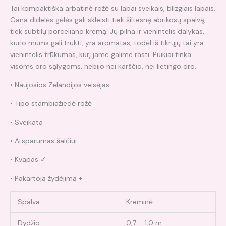
Tai kompaktiška arbatinė rožė su labai sveikais, blizgiais lapais.
Gana didelės gėlės gali skleisti tiek šiltesnę abrikosų spalvą,
tiek subtilų porceliano kremą. Jų pilna ir vienintelis dalykas,
kurio mums gali trūkti, yra aromatas, todėl iš tikrųjų tai yra
vienintelis trūkumas, kurį jame galime rasti. Puikiai tinka
visoms oro sąlygoms, nebijo nei karščio, nei lietingo oro.
• Naujosios Zelandijos veisėjas
• Tipo stambiažiedė rožė
• Sveikata
• Atsparumas šalčiui
• Kvapas ✓
• Pakartoją žydėjimą +
Spalva
Kreminė
Dydžio
0,7 – 1,0 m