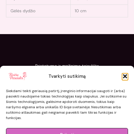
Gėlės dydžio
10 cm
Pristatymo ir grąžinimo taisyklės
Slapukų politika
Tvarkyti sutikimą
Kaip sodinti ir prižiūrėti „Rožių pasaulis“ sodinukus
Siekdami teikti geriausią patirtį, įrenginio informacijai saugoti ir (arba)
pasiekti naudojame tokias technologijas kaip slapukus. Jei sutiksime su
šiomis technologijomis, galėsime apdoroti duomenis, tokius kaip
naršymo elgsena arba unikalūs ID šioje svetainėje. Nesutikimas arba
sutikimo atšaukimas gali neigiamai paveikti tam tikras funkcijas ir
funkcijas.