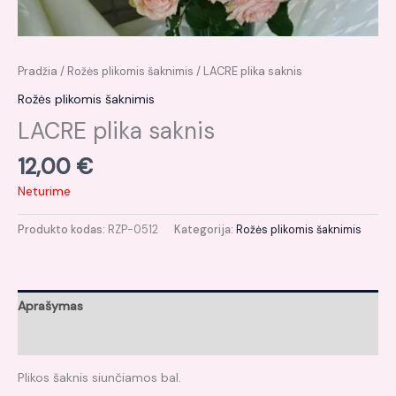
Pradžia
/
Rožės plikomis šaknimis
/ LACRE plika saknis
Rožės plikomis šaknimis
LACRE plika saknis
12,00
€
Neturime
Produkto kodas:
RZP-0512
Kategorija:
Rožės plikomis šaknimis
Aprašymas
Atsiliepimai (0)
Plikos šaknis siunčiamos bal.