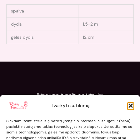
spalva
dydis
1,5-2 m
gėlės dydis
12 cm
Pristatymo ir grąžinimo taisyklės
Slapukų politika
Tvarkyti sutikimą
Kaip sodinti ir prižiūrėti „Rožių pasaulis“ sodinukus
Siekdami teikti geriausią patirtį, įrenginio informacijai saugoti ir (arba)
pasiekti naudojame tokias technologijas kaip slapukus. Jei sutiksime su
šiomis technologijomis, galėsime apdoroti duomenis, tokius kaip
naršymo elgsena arba unikalūs ID šioje svetainėje. Nesutikimas arba