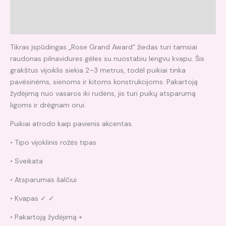
Papildoma informacija
Atsiliepimai (0)
Tikras įspūdingas „Rose Grand Award“ žiedas turi tamsiai
raudonas pilnavidures gėles su nuostabiu lengvu kvapu. Šis
grakštus vijoiklis siekia 2–3 metrus, todėl puikiai tinka
pavėsinėms, sienoms ir kitoms konstrukcijoms. Pakartoją
žydėjimą nuo vasaros iki rudens, jis turi puikų atsparumą
ligoms ir drėgnam orui.
Puikiai atrodo kaip pavienis akcentas.
• Tipo vijoklinis rožės tipas
• Sveikata
• Atsparumas šalčiui
• Kvapas ✓ ✓
• Pakartoją žydėjimą +