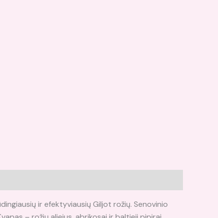
ingiausių ir efektyviausių Giljot rožių. Senovinio
pas – rožių aliejus, abrikosai ir baltieji pipirai.