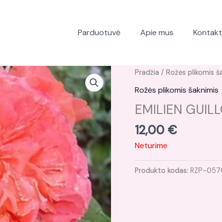
Parduotuvė
Apie mus
Kontakt
Pradžia
/
Rožės plikomis š
Rožės plikomis šaknimis
EMILIEN GUILL
12,00
€
Neturime
Produkto kodas:
RZP-057