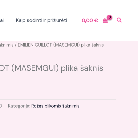
ai
Kaip sodinti ir prižiūrėti
0,00
€
aknimis
/ EMILIEN GUILLOT (MASEMGUI) plika šaknis
OT (MASEMGUI) plika šaknis
0
Kategorija:
Rožės plikomis šaknimis