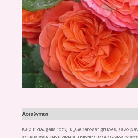
Aprašymas
Atsiliepimai (0)
Kaip ir daugelis rožių iš „Generosa“ grupės, savo pav
stiliaus gėlė, labai didelė, spindinti intensyvios oranž