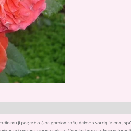
adinimu ji pagerbia šios garsios rožių šeimos vardą. Viena įspūd
inės ir ryškiai raudonos spalvos. Visa tai tamsios lapijos fone. Kva