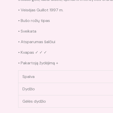
• Veisėjas Guillot 1997 m.
• Bušo rožių tipas
• Sveikata
• Atsparumas šalčiui
• Kvapas ✓ ✓ ✓
• Pakartoją žydėjimą +
Spalva
Dydžio
Gėlės dydžio