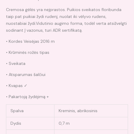
Cremosa gėlės yra neįprastos. Puikios sveikatos floribunda
taip pat puikiai žydi rudenį, nuolat iki vėlyvo rudens,
nuostabiai žydi.Vidutinio augimo forma, todėl verta atsižvelgti
sodinant Į vazonus, turi ADR sertifikatą.
• Kordes Veisėjas 2016 m
• Krūminės rožės tipas
• Sveikata
• Atsparumas šalčiui
• Kvapas ✓
• Pakartoją žydėjimą +
Spalva
Kreminis, abrikosinis
Dydis
0,7 m