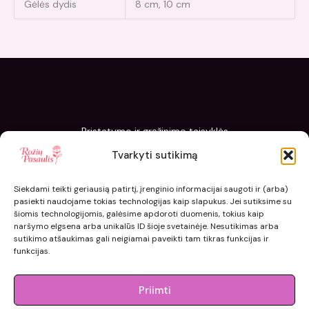
Gėlės dydis
8 cm, 10 cm
Pristatymo ir grąžinimo taisyklės
Slapukų politika
Tvarkyti sutikimą
Kaip sodinti ir prižiūrėti „Rožių pasaulis“ sodinukus
Siekdami teikti geriausią patirtį, įrenginio informacijai saugoti ir (arba)
pasiekti naudojame tokias technologijas kaip slapukus. Jei sutiksime su
šiomis technologijomis, galėsime apdoroti duomenis, tokius kaip
naršymo elgsena arba unikalūs ID šioje svetainėje. Nesutikimas arba
sutikimo atšaukimas gali neigiamai paveikti tam tikras funkcijas ir
funkcijas.
Priimti