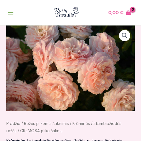
Pereiti
prie
0,00
€
turinio
Pradžia
/
Rožės plikomis šaknimis
/
Krūminės / stambiažiedės
rožės
/ CREMOSA plika šaknis
Krūminės / stambiažiedės rožės
,
Rožės plikomis šaknimis