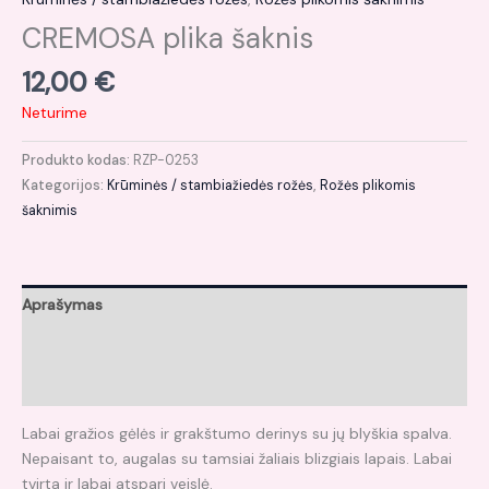
CREMOSA plika šaknis
12,00
€
Neturime
Produkto kodas:
RZP-0253
Kategorijos:
Krūminės / stambiažiedės rožės
,
Rožės plikomis
šaknimis
Aprašymas
Papildoma informacija
Atsiliepimai (0)
Labai gražios gėlės ir grakštumo derinys su jų blyškia spalva.
Nepaisant to, augalas su tamsiai žaliais blizgiais lapais. Labai
tvirta ir labai atspari veislė.