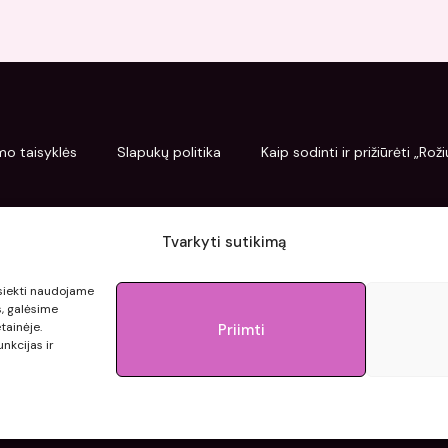
mo taisyklės
Slapukų politika
Kaip sodinti ir prižiūrėti „Ro
Tvarkyti sutikimą
pasiekti naudojame
s, galėsime
tainėje.
Priimti
nkcijas ir
© 2015 - 2026 roziupasaulis.lt.
Developed by
404agency.eu