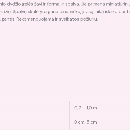
o dydžio gėlės žavi ir forma, ir spalva. Jie primena miniatiūrini
ių. Spalvų skalė yra gana dinamiška, ji visą laiką išlaiko pasteli
augantis. Rekomenduojama ir sveikatos požiūriu.
0,7 – 1,0 m
8 cm, 5 cm