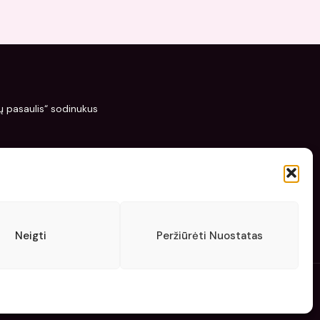
žių pasaulis“ sodinukus
Neigti
Peržiūrėti Nuostatas