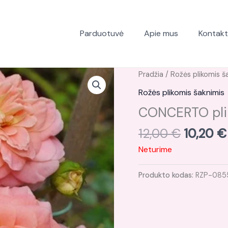
Parduotuvė
Apie mus
Kontakt
Original
Pradžia
/
Rožės plikomis š
price
Rožės plikomis šaknimis
was:
CONCERTO plik
12,00 €
12,00
€
10,20
€
Neturime
Produkto kodas:
RZP-085