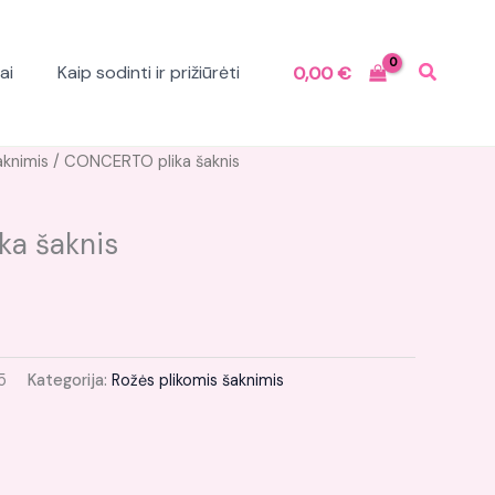
ai
Kaip sodinti ir prižiūrėti
0,00
€
Current
aknimis
/ CONCERTO plika šaknis
price
is:
a šaknis
.
10,20 €.
5
Kategorija:
Rožės plikomis šaknimis