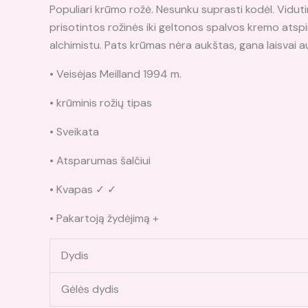
Populiari krūmo rožė. Nesunku suprasti kodėl. Vidutini
prisotintos rožinės iki geltonos spalvos kremo atspindž
alchimistu. Pats krūmas nėra aukštas, gana laisvai 
• Veisėjas Meilland 1994 m.
• krūminis rožių tipas
• Sveikata
• Atsparumas šalčiui
• Kvapas ✓ ✓
• Pakartoją žydėjimą +
Dydis
Gėlės dydis