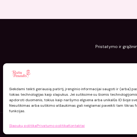
Pristatymo ir grąžini
Siekdami teikti geriausią patirtį, įrenginio informacijai saugoti ir (arba) 
tokias technologijas kaip slapukus. Jei sutiksime su šiomis technologijomi
apdoroti duomenis, tokius kaip naršymo elgsena arba unikalūs ID šioje sve
Nesutikimas arba sutikimo atšaukimas gali neigiamai paveikti tam tikras fu
funkcijas.
Slapukų politika
Privatumo politika
Kontaktai