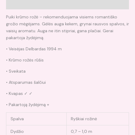
Atsiliepimai (0)
Puiki krūmo rožė – rekomenduojama visiems romantiško
grožio mėgėjams. Gėlės auga kekem, grynai rausvos spalvos, ir
vaisių aromatu. Auga ne itin stipriai, gana plačiai. Gerai
pakartoja žydėjimą.
• Veisėjas Delbardas 1994 m
• Krūmo rožės rūšis
• Sveikata
• Atsparumas šalčiui
• Kvapas ✓ ✓
• Pakartoją žydėjimą +
Spalva
Ryškiai rožinė
Dydžio
0,7 – 1,0 m