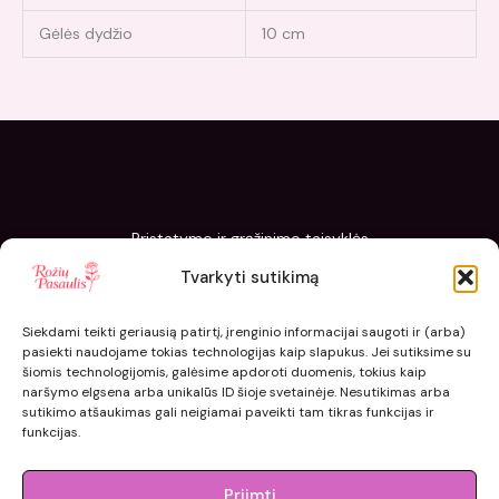
Gėlės dydžio
10 cm
Pristatymo ir grąžinimo taisyklės
Slapukų politika
Tvarkyti sutikimą
Kaip sodinti ir prižiūrėti „Rožių pasaulis“ sodinukus
Siekdami teikti geriausią patirtį, įrenginio informacijai saugoti ir (arba)
pasiekti naudojame tokias technologijas kaip slapukus. Jei sutiksime su
šiomis technologijomis, galėsime apdoroti duomenis, tokius kaip
naršymo elgsena arba unikalūs ID šioje svetainėje. Nesutikimas arba
sutikimo atšaukimas gali neigiamai paveikti tam tikras funkcijas ir
funkcijas.
Priimti