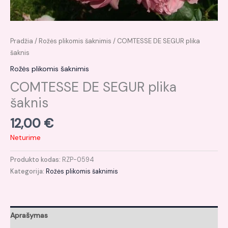
Pradžia
/
Rožės plikomis šaknimis
/ COMTESSE DE SEGUR plika
šaknis
Rožės plikomis šaknimis
COMTESSE DE SEGUR plika
šaknis
12,00
€
Neturime
Produkto kodas:
RZP-0594
Kategorija:
Rožės plikomis šaknimis
Aprašymas