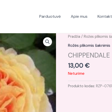
Parduotuvė
Apie mus
Kontakt
Pradžia
/
Rožės plikomis š
Rožės plikomis šaknimis
CHIPPENDALE G
13,00
€
Neturime
Produkto kodas:
RZP-076