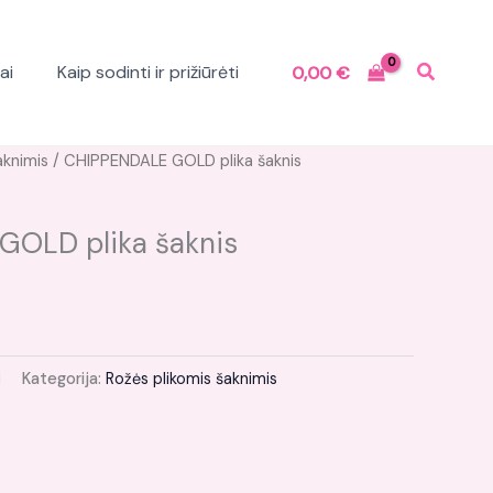
ai
Kaip sodinti ir prižiūrėti
0,00
€
aknimis
/ CHIPPENDALE GOLD plika šaknis
OLD plika šaknis
1
Kategorija:
Rožės plikomis šaknimis