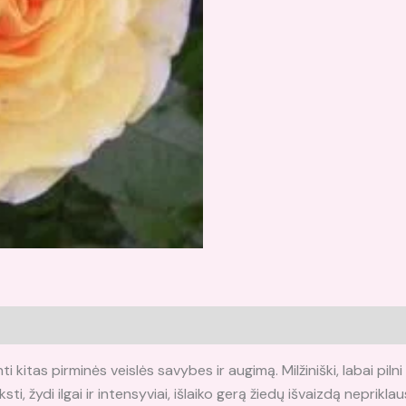
ti kitas pirminės veislės savybes ir augimą. Milžiniški, labai piln
nksti, žydi ilgai ir intensyviai, išlaiko gerą žiedų išvaizdą neprik