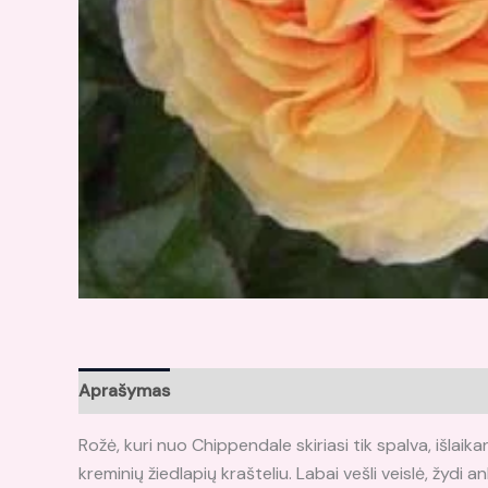
Aprašymas
Atsiliepimai (0)
Rožė, kuri nuo Chippendale skiriasi tik spalva, išlaikan
kreminių žiedlapių krašteliu. Labai vešli veislė, žydi a