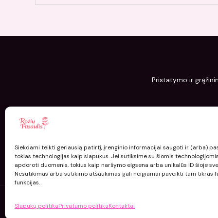
Pristatymo ir grąžini
Siekdami teikti geriausią patirtį, įrenginio informacijai saugoti ir (arba) 
tokias technologijas kaip slapukus. Jei sutiksime su šiomis technologijomi
apdoroti duomenis, tokius kaip naršymo elgsena arba unikalūs ID šioje sve
Nesutikimas arba sutikimo atšaukimas gali neigiamai paveikti tam tikras fu
funkcijas.
Slapukų politika
Privatumo politika
Kontaktai