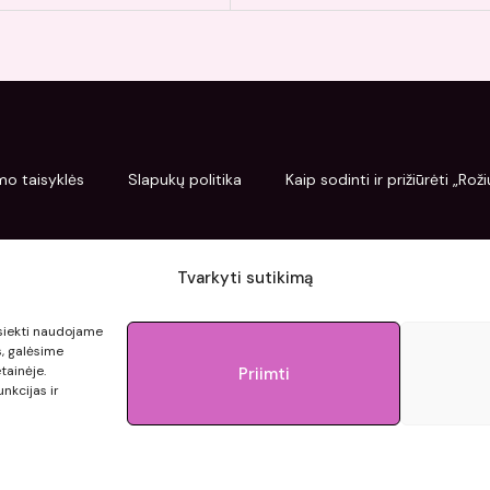
mo taisyklės
Slapukų politika
Kaip sodinti ir prižiūrėti „Ro
Tvarkyti sutikimą
pasiekti naudojame
s, galėsime
tainėje.
Priimti
nkcijas ir
© 2015 - 2026 roziupasaulis.lt.
Developed by
404agency.eu