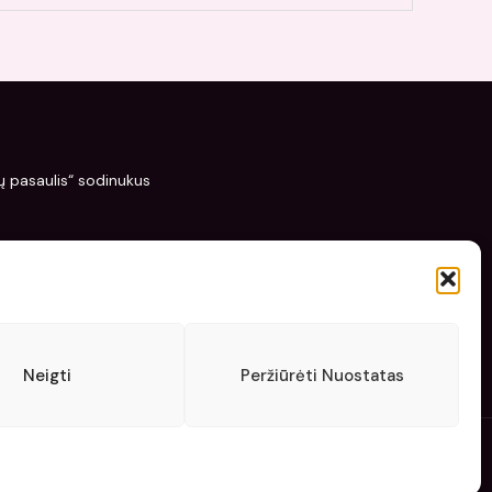
žių pasaulis“ sodinukus
Neigti
Peržiūrėti Nuostatas