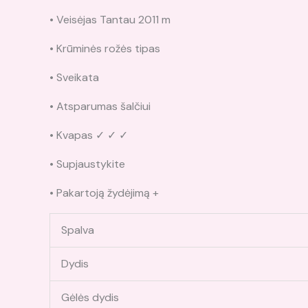
• Veisėjas Tantau 2011 m
• Krūminės rožės tipas
• Sveikata
• Atsparumas šalčiui
• Kvapas ✓ ✓ ✓
• Supjaustykite
• Pakartoją žydėjimą +
Spalva
Dydis
Gėlės dydis