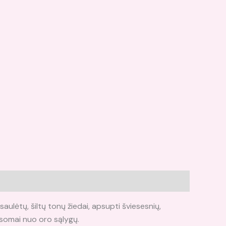
i saulėtų, šiltų tonų žiedai, apsupti šviesesnių,
lausomai nuo oro sąlygų.