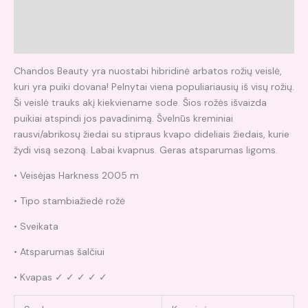
Papildoma informacija
Atsiliepimai (0)
Chandos Beauty yra nuostabi hibridinė arbatos rožių veislė,
kuri yra puiki dovana! Pelnytai viena populiariausių iš visų rožių.
Ši veislė trauks akį kiekviename sode. Šios rožės išvaizda
puikiai atspindi jos pavadinimą. Švelnūs kreminiai
rausvi/abrikosų žiedai su stipraus kvapo dideliais žiedais, kurie
žydi visą sezoną. Labai kvapnus. Geras atsparumas ligoms.
• Veisėjas Harkness 2005 m
• Tipo stambiažiedė rožė
• Sveikata
• Atsparumas šalčiui
• Kvapas ✓ ✓ ✓ ✓ ✓