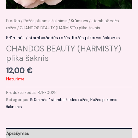
Pradžia
/
Rožės plikomis šaknimis
/
Krūminės / stambiažiedės
rožės
/ CHANDOS BEAUTY (HARMISTY) plika šaknis
Krūminės / stambiažiedės rožės
,
Rožės plikomis šaknimis
CHANDOS BEAUTY (HARMISTY)
plika šaknis
12,00
€
Neturime
Produkto kodas:
RZP-0028
Kategorijos:
Krūminės / stambiažiedės rožės
,
Rožės plikomis
šaknimis
Aprašymas