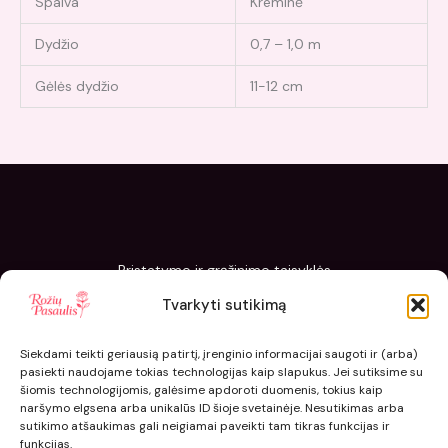
Spalva
Kreminė
Dydžio
0,7 – 1,0 m
Gėlės dydžio
11-12 cm
Pristatymo ir grąžinimo taisyklės
Slapukų politika
Tvarkyti sutikimą
Kaip sodinti ir prižiūrėti „Rožių pasaulis“ sodinukus
Siekdami teikti geriausią patirtį, įrenginio informacijai saugoti ir (arba)
pasiekti naudojame tokias technologijas kaip slapukus. Jei sutiksime su
šiomis technologijomis, galėsime apdoroti duomenis, tokius kaip
naršymo elgsena arba unikalūs ID šioje svetainėje. Nesutikimas arba
sutikimo atšaukimas gali neigiamai paveikti tam tikras funkcijas ir
funkcijas.