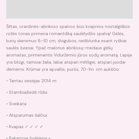
Papildoma informacija
Atsiliepimai (0)
Šiltas, oranžinės-abrikoso spalvos šios kvapnios nostalgiškos
rožės tonas primena romantišką saulėlydžio spalvą! Gėlės,
kurių skersmuo 8–10 cm, dvigubos, neišblunka esant ryškiai
saulės šviesai. Ypač malonus abrikosų-medaus gėlių
aromatas, primenantis Viduržemio jūros sodų aromatą. Lapija
yra blizgi, tamsiai žalia, labai atspari miltligei, atspari juodai
dėmėms. Krūmai yra apvalūs, purūs, 70-1m. cm aukščio.
• Tantau veisėjas 2014 m
• Stambiažiedė rūšis
• Sveikata
• Atsparumas šalčiui
• Kvapas ✓ ✓ ✓ ✓
• Pakartoją žydėjimą +