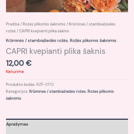
Pradžia
/
Rožės plikomis šaknimis
/
Krūminės / stambiažiedės
rožės
/ CAPRI kvepianti plika šaknis
Krūminės / stambiažiedės rožės
,
Rožės plikomis šaknimis
CAPRI kvepianti plika šaknis
12,00
€
Neturime
Produkto kodas:
RZP-0170
Kategorijos:
Krūminės / stambiažiedės rožės
,
Rožės plikomis
šaknimis
Aprašymas