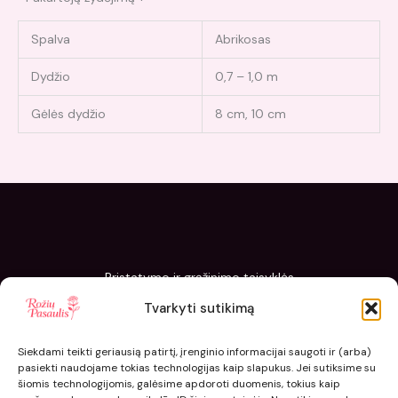
Spalva
Abrikosas
Dydžio
0,7 – 1,0 m
Gėlės dydžio
8 cm, 10 cm
Pristatymo ir grąžinimo taisyklės
Slapukų politika
Tvarkyti sutikimą
Kaip sodinti ir prižiūrėti „Rožių pasaulis“ sodinukus
Siekdami teikti geriausią patirtį, įrenginio informacijai saugoti ir (arba)
pasiekti naudojame tokias technologijas kaip slapukus. Jei sutiksime su
šiomis technologijomis, galėsime apdoroti duomenis, tokius kaip