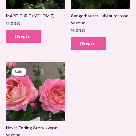
MARIE CURIE (MEILOMIT)
Sangerhäuser Jubiläumsrose
vazone
15,00
€
16,00
€
Į Krepšelį
Į Krepšelį
Original
Current
price
price
Sale!
Sale!
was:
is:
18,00 €.
16,00 €.
Never Ending Story kvapni
vazone