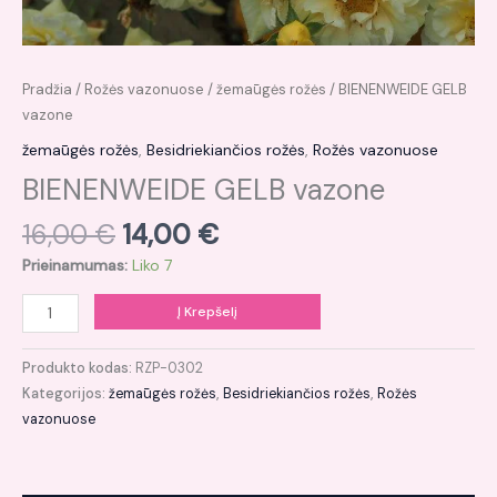
Pradžia
/
Rožės vazonuose
/
žemaūgės rožės
/ BIENENWEIDE GELB
vazone
žemaūgės rožės
,
Besidriekiančios rožės
,
Rožės vazonuose
BIENENWEIDE GELB vazone
16,00
€
14,00
€
Prieinamumas:
Liko 7
Į Krepšelį
Produkto kodas:
RZP-0302
Kategorijos:
žemaūgės rožės
,
Besidriekiančios rožės
,
Rožės
vazonuose