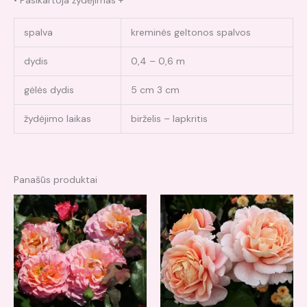
spalva
kreminės geltonos spalvos
dydis
0,4 – 0,6 m
gėlės dydis
5 cm 3 cm
žydėjimo laikas
birželis – lapkritis
Panašūs produktai