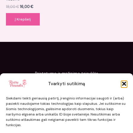
18,00
€
16,00
€
Į Krepšelį
Pristatymo ir grąžinimo taisyklės
Slapukų politika
Tvarkyti sutikimą
Kaip sodinti ir prižiūrėti „Rožių pasaulis“ sodinukus
Siekdami teikti geriausią patirtį, įrenginio informacijai saugoti ir (arba)
pasiekti naudojame tokias technologijas kaip slapukus. Jei sutiksime su
šiomis technologijomis, galėsime apdoroti duomenis, tokius kaip
naršymo elgsena arba unikalūs ID šioje svetainėje. Nesutikimas arba
sutikimo atšaukimas gali neigiamai paveikti tam tikras funkcijas ir
funkcijas.