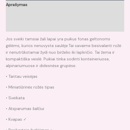
Aprašymas
Papildoma informacija
Atsiliepimai (0)
Jos sveiki tamsiai žali lapai yra puikus fonas geltonoms
gėlėms, kurios nenuvysta saulėje.Tai savaime besivalanti rožė
ir nenutrūkstamai žydi nuo birželio iki lapkričio. Tai žema ir
kompaktiška veislė. Puikiai tinka sodinti konteineriuose,
alpinariumuose ir didesnėse grupėse.
• Tantau veisėjas
• Miniatiūrinės rožės tipas
• Sveikata
• Atsparumas šalčiui
• Kvapas ✓
• Pasikartoja žydėjimas +