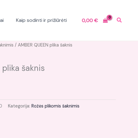
ai
Kaip sodinti ir prižiūrėti
0,00
€
aknimis
/ AMBER QUEEN plika šaknis
lika šaknis
0
Kategorija:
Rožės plikomis šaknimis