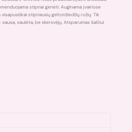
komenduojama stipriai genėti. Auginama įvairiose
visapusiškai stipriausių geltonžiedžių rožių. Tik
a – sausa, saulėta, be skersvėjų. Atsparumas šalčiui