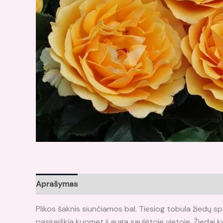
Aprašymas
Atsiliepimai (0)
Plikos šaknis siunčiamos bal. Tiesiog tobula žiedų sp
pasireiškia kuomet ji auga saulėtoje vietoje. Žiedai 