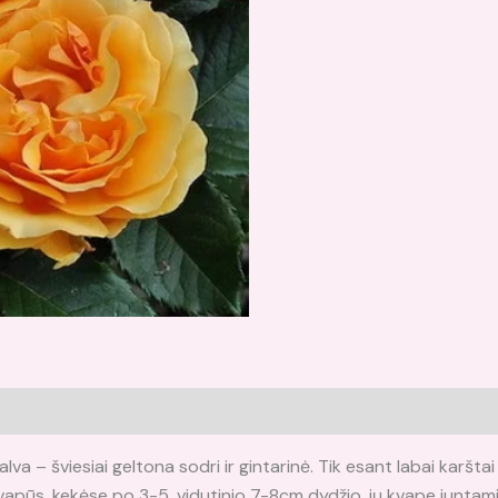
alva – šviesiai geltona sodri ir gintarinė. Tik esant labai karšt
kvapūs, kekėse po 3-5, vidutinio 7-8cm dydžio, jų kvape juntami