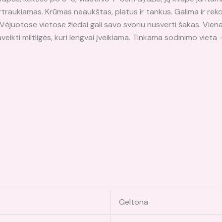
pertraukiamas. Krūmas neaukštas, platus ir tankus. Galima ir re
Vėjuotose vietose žiedai gali savo svoriu nusverti šakas. Viena 
paveikti miltligės, kuri lengvai įveikiama. Tinkama sodinimo viet
Geltona