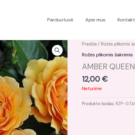
Parduotuvė
Apie mus
Kontakt
Pradžia
/
Rožės plikomis š
Rožės plikomis šaknimis
AMBER QUEEN p
12,00
€
Neturime
Produkto kodas:
RZP-074