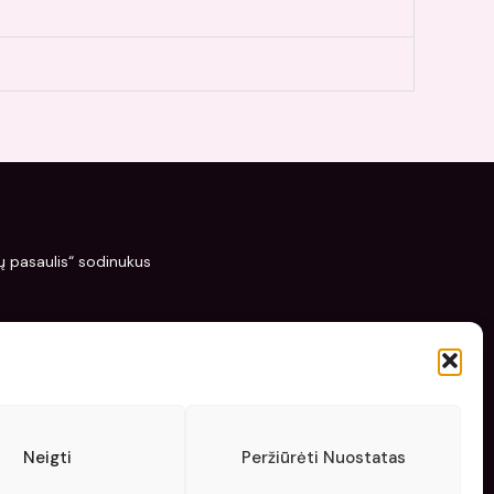
žių pasaulis“ sodinukus
Neigti
Peržiūrėti Nuostatas