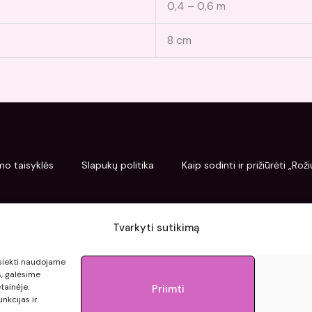
0,4 – 0,6 m
8 cm
mo taisyklės
Slapukų politika
Kaip sodinti ir prižiūrėti „Ro
Tvarkyti sutikimą
pasiekti naudojame
s, galėsime
tainėje.
Priimti
nkcijas ir