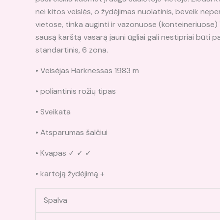
nei kitos veislės, o žydėjimas nuolatinis, beveik ne
vietose, tinka auginti ir vazonuose (konteineriuose) 
sausą karštą vasarą jauni ūgliai gali nestipriai būti 
standartinis, 6 zona.
• Veisėjas Harknessas 1983 m
• poliantinis rožių tipas
• Sveikata
• Atsparumas šalčiui
• Kvapas ✓ ✓ ✓
• kartoją žydėjimą +
Spalva