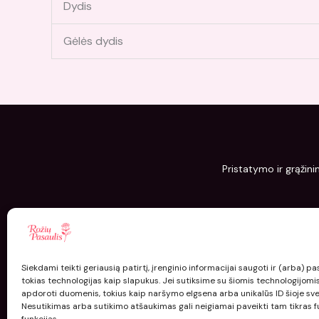
Dydis
Gėlės dydis
Pristatymo ir grąžini
Siekdami teikti geriausią patirtį, įrenginio informacijai saugoti ir (arba) 
tokias technologijas kaip slapukus. Jei sutiksime su šiomis technologijomi
apdoroti duomenis, tokius kaip naršymo elgsena arba unikalūs ID šioje sve
Nesutikimas arba sutikimo atšaukimas gali neigiamai paveikti tam tikras fu