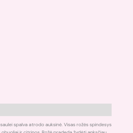
ai saulei spalva atrodo auksinė. Visas rožės spindesys
 obuoliai ir citrinos. Rožė pradeda žydėti anksčiau,