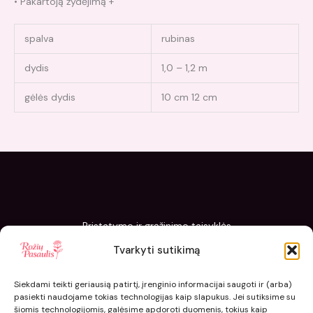
• Pakartoją žydėjimą +
spalva
rubinas
dydis
1,0 – 1,2 m
gėlės dydis
10 cm 12 cm
Pristatymo ir grąžinimo taisyklės
Slapukų politika
Tvarkyti sutikimą
Kaip sodinti ir prižiūrėti „Rožių pasaulis“ sodinukus
Siekdami teikti geriausią patirtį, įrenginio informacijai saugoti ir (arba)
pasiekti naudojame tokias technologijas kaip slapukus. Jei sutiksime su
šiomis technologijomis, galėsime apdoroti duomenis, tokius kaip