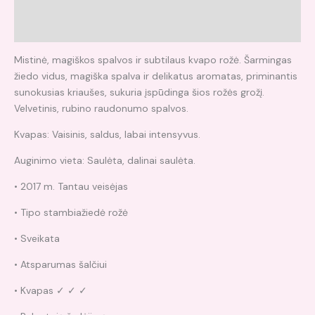
Papildoma informacija
Atsiliepimai (0)
Mistinė, magiškos spalvos ir subtilaus kvapo rožė. Šarmingas
žiedo vidus, magiška spalva ir delikatus aromatas, priminantis
sunokusias kriaušes, sukuria įspūdinga šios rožės grožį.
Velvetinis, rubino raudonumo spalvos.
Kvapas: Vaisinis, saldus, labai intensyvus.
Auginimo vieta: Saulėta, dalinai saulėta.
• 2017 m. Tantau veisėjas
• Tipo stambiažiedė rožė
• Sveikata
• Atsparumas šalčiui
• Kvapas ✓ ✓ ✓