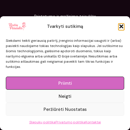
Pristatymo ir grąžinimo taisyklės
Slapukų politika
Tvarkyti sutikimą
Kaip sodinti ir prižiūrėti „Rožių pasaulis“ sodinukus
Siekdami teikti geriausią patirtį, įrenginio informacijai saugoti ir (arba)
pasiekti naudojame tokias technologijas kaip slapukus. Jei sutiksime su
šiomis technologijomis, galėsime apdoroti duomenis, tokius kaip
naršymo elgsena arba unikalūs ID šioje svetainėje. Nesutikimas arba
sutikimo atšaukimas gali neigiamai paveikti tam tikras funkcijas ir
funkcijas.
Priimti
Neigti
© 2015 - 2026 roziupasaulis.lt.
Peržiūrėti Nuostatas
Developed by
404agency.eu
Slapukų politika
Privatumo politika
Kontaktai