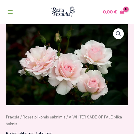
Pereiti
prie
0,00
€
turinio
Pradžia
/
Rožės plikomis šaknimis
/ A WHITER SADE OF PALE plika
šaknis
Rožės plikomis šaknimis