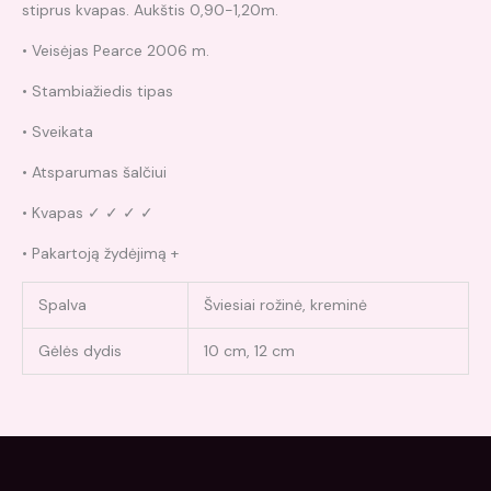
stiprus kvapas. Aukštis 0,90-1,20m.
• Veisėjas Pearce 2006 m.
• Stambiažiedis tipas
• Sveikata
• Atsparumas šalčiui
• Kvapas ✓ ✓ ✓ ✓
• Pakartoją žydėjimą +
Spalva
Šviesiai rožinė, kreminė
Gėlės dydis
10 cm, 12 cm