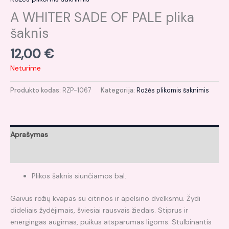
A WHITER SADE OF PALE plika
šaknis
12,00
€
Neturime
Produkto kodas:
RZP-1067
Kategorija:
Rožės plikomis šaknimis
Aprašymas
Atsiliepimai (0)
Plikos šaknis siunčiamos bal.
Gaivus rožių kvapas su citrinos ir apelsino dvelksmu. Žydi
dideliais žydėjimais, šviesiai rausvais žiedais. Stiprus ir
energingas augimas, puikus atsparumas ligoms. Stulbinantis