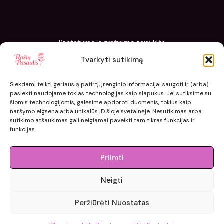
Pristatymo ir grąžinimo taisyklės
Slapukų politika
Tvarkyti sutikimą
Kaip sodinti ir prižiūrėti „Rožių pasaulis“ sodinukus
Siekdami teikti geriausią patirtį, įrenginio informacijai saugoti ir (arba)
pasiekti naudojame tokias technologijas kaip slapukus. Jei sutiksime su
šiomis technologijomis, galėsime apdoroti duomenis, tokius kaip
naršymo elgsena arba unikalūs ID šioje svetainėje. Nesutikimas arba
sutikimo atšaukimas gali neigiamai paveikti tam tikras funkcijas ir
funkcijas.
Priimti
Neigti
© 2015 - 2026 roziupasaulis.lt.
Peržiūrėti Nuostatas
Developed by
404agency.eu