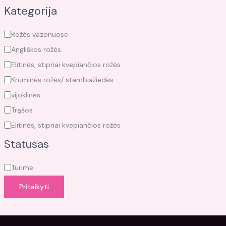
Kategorija
Rožės vazonuose
Angliškos rožės
Elitinės, stipriai kvepiančios rožės
Krūminės rožės/ stambiažiedės
vijoklinės
Trąšos
Elitinės, stipriai kvepiančios rožės
Statusas
Turime
Pritaikyti