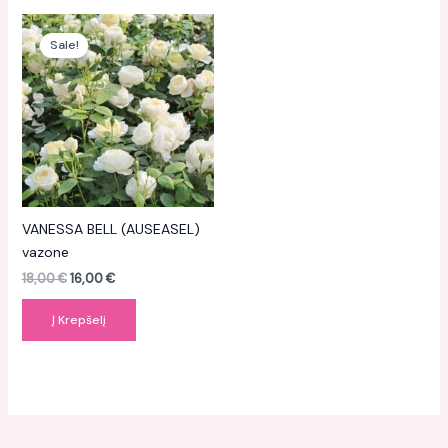
Original
Current
price
price
Sale!
was:
is:
18,00 €.
16,00 €.
VANESSA BELL (AUSEASEL)
vazone
18,00
€
16,00
€
Į Krepšelį