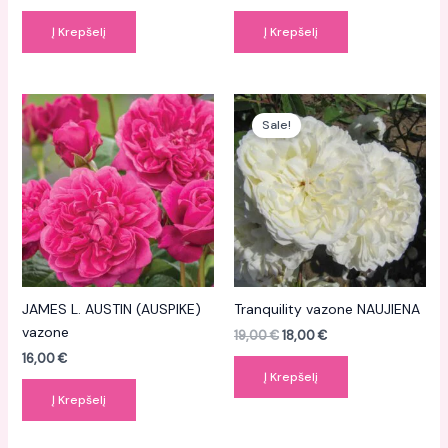
Į Krepšelį
Į Krepšelį
Original
Current
price
price
Sale!
was:
is:
19,00 €.
18,00 €.
JAMES L. AUSTIN (AUSPIKE)
Tranquility vazone NAUJIENA
vazone
19,00
€
18,00
€
16,00
€
Į Krepšelį
Į Krepšelį