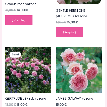
Crocus rose vazone
GENTLE HERMIONE
15,00
€
14,00
€
(AUSRUMBA)vazone
Į Krepšelį
17,00
€
15,00
€
Į Krepšelį
Original
Current
price
price
Sale!
was:
is:
18,00 €.
16,00 €.
GERTRUDE JEKYLL vazone
JAMES GALWAY vazone
18,00
€
16,00
€
15,00
€