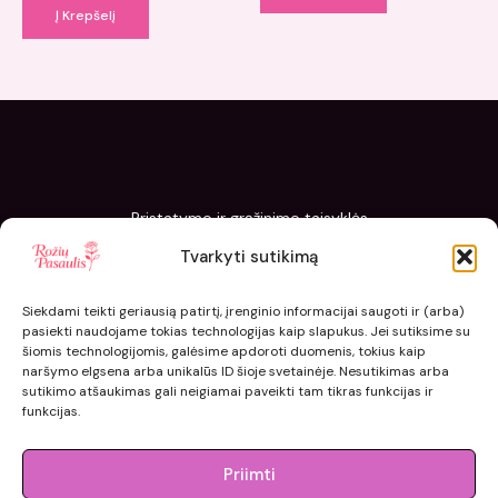
Į Krepšelį
Pristatymo ir grąžinimo taisyklės
Slapukų politika
Tvarkyti sutikimą
Kaip sodinti ir prižiūrėti „Rožių pasaulis“ sodinukus
Siekdami teikti geriausią patirtį, įrenginio informacijai saugoti ir (arba)
pasiekti naudojame tokias technologijas kaip slapukus. Jei sutiksime su
šiomis technologijomis, galėsime apdoroti duomenis, tokius kaip
naršymo elgsena arba unikalūs ID šioje svetainėje. Nesutikimas arba
sutikimo atšaukimas gali neigiamai paveikti tam tikras funkcijas ir
funkcijas.
Priimti