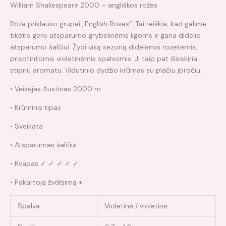
William Shakespeare 2000 – angliškos rožės
Róża priklauso grupei „English Roses“. Tai reiškia, kad galime
tikėtis gero atsparumo grybelinėms ligoms ir gana didelio
atsparumo šalčiui. Žydi visą sezoną didelėmis rozetėmis,
prisotintomis violetinėmis spalvomis. Ji taip pat išsiskiria
stipriu aromatu. Vidutinio dydžio krūmas su plačiu įpročiu.
• Veisėjas Austinas 2000 m
• Krūminis tipas
• Sveikata
• Atsparumas šalčiui
• Kvapas ✓ ✓ ✓ ✓ ✓
• Pakartoją žydėjimą +
Spalva
Violetinė / violetinė