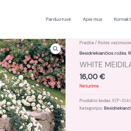
Parduotuvė
Apie mus
Kontakt
Pradžia
/
Rožės vazonuos
Besidriekiančios rožės
,
R
WHITE MEIDIL
16,00
€
Neturime
Produkto kodas:
RZP-104
Kategorijos:
Besidriekianč