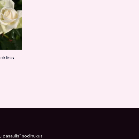
oklinis
žių pasaulis“ sodinukus