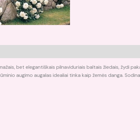
žais, bet elegantiškais pilnaviduriais baltais žiedais, žydi pa
ūminio augimo augalas idealiai tinka kaip žemės danga. Sodina