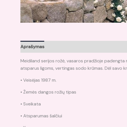
Aprašymas
Atsiliepimai (0)
Meidiland serijos rožė, vasaros pradžioje padengta ma
atsparus ligoms, vertingas sodo krūmas. Dėl savo kr
• Veisėjas 1987 m.
• Žemės dangos rožių tipas
• Sveikata
• Atsparumas šalčiui