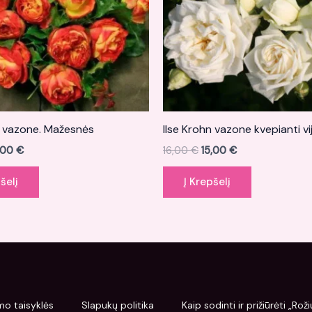
a vazone. Mažesnės
Ilse Krohn vazone kvepianti vij
,00
€
16,00
€
15,00
€
šelį
Į Krepšelį
mo taisyklės
Slapukų politika
Kaip sodinti ir prižiūrėti „Ro