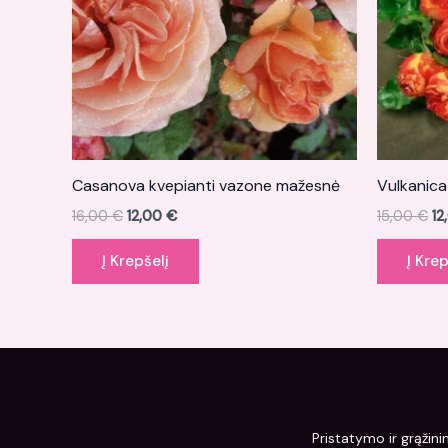
Casanova kvepianti vazone mažesnė
Vulkanic
16,00
€
12,00
€
15,00
€
12
Į Krepšelį
Į Krep
Pristatymo ir grąžini