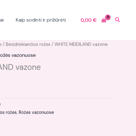
ai
Kaip sodinti ir prižiūrėti
0,00
€
e
/
Besidriekiančios rožės
/ WHITE MEIDILAND vazone
ožės vazonuose
AND vazone
0
ios rožės
,
Rožės vazonuose