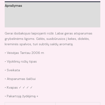
Aprašymas
Papildoma informacija
Atsiliepimai (0)
Gerai išsišakojusi laipiojanti rožė. Labai geras atsparumas
grybelinėms ligoms. Gėlės, susibūrusios į kekes, didelės,
kreminės spalvos, turi subtilų saldų aromatą.
• Veisėjas Tantau 2006 m
• Vijoklinių rožių tipas
• Sveikata
• Atsparumas šalčiui
• Kvapas ✓ ✓ ✓ ✓
• Pakartoją žydėjimą +