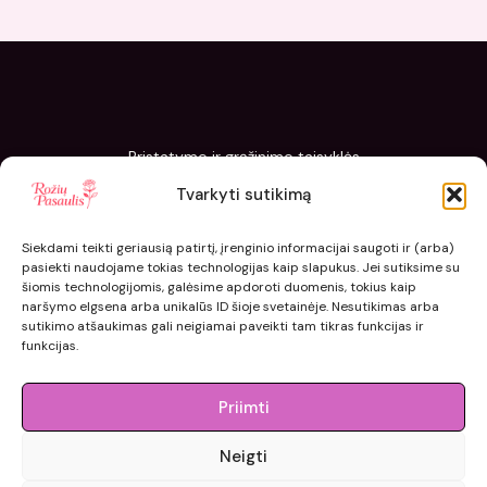
Pristatymo ir grąžinimo taisyklės
Slapukų politika
Tvarkyti sutikimą
Kaip sodinti ir prižiūrėti „Rožių pasaulis“ sodinukus
Siekdami teikti geriausią patirtį, įrenginio informacijai saugoti ir (arba)
pasiekti naudojame tokias technologijas kaip slapukus. Jei sutiksime su
šiomis technologijomis, galėsime apdoroti duomenis, tokius kaip
naršymo elgsena arba unikalūs ID šioje svetainėje. Nesutikimas arba
sutikimo atšaukimas gali neigiamai paveikti tam tikras funkcijas ir
funkcijas.
Priimti
Neigti