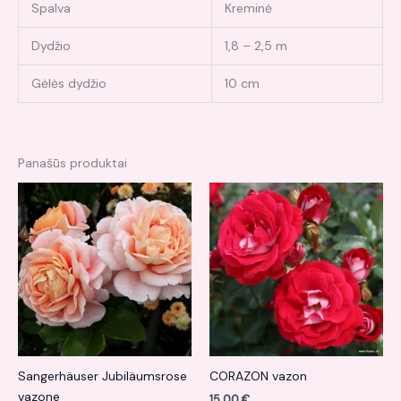
Spalva
Kreminė
Dydžio
1,8 – 2,5 m
Gėlės dydžio
10 cm
Panašūs produktai
Sangerhäuser Jubiläumsrose
CORAZON vazon
vazone
15,00
€