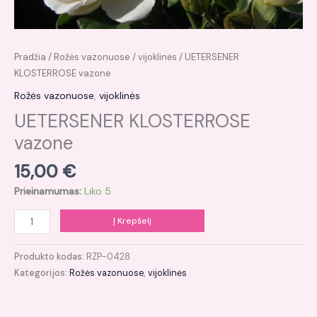
Pradžia
/
Rožės vazonuose
/
vijoklinės
/ UETERSENER
KLOSTERROSE vazone
Rožės vazonuose
,
vijoklinės
UETERSENER KLOSTERROSE
vazone
15,00
€
Prieinamumas:
Liko 5
Į Krepšelį
Produkto kodas:
RZP-0428
Kategorijos:
Rožės vazonuose
,
vijoklinės