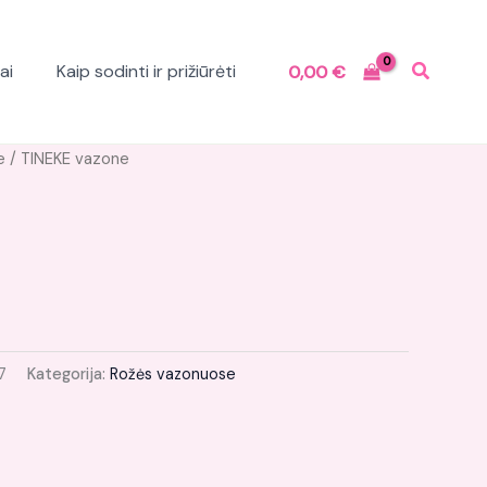
ai
Kaip sodinti ir prižiūrėti
0,00
€
e
/ TINEKE vazone
7
Kategorija:
Rožės vazonuose