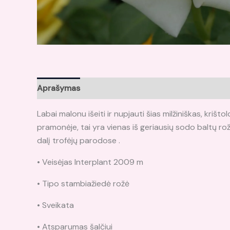
Aprašymas
Atsiliepimai (0)
Labai malonu išeiti ir nupjauti šias milžiniškas, krišto
pramonėje, tai yra vienas iš geriausių sodo baltų rožių
dalį trofėjų parodose .
• Veisėjas Interplant 2009 m
• Tipo stambiažiedė rožė
• Sveikata
• Atsparumas šalčiui