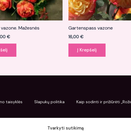
a vazone. Mažesnės
Gartenspass vazone
,00
€
16,00
€
šelį
Į Krepšelį
mo taisyklės
Slapukų politika
Kaip sodinti ir prižiūrėti „Ro
Tvarkyti sutikimą