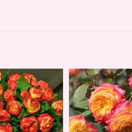
iginal
Current
ice
price
s:
is:
,00 €.
12,00 €.