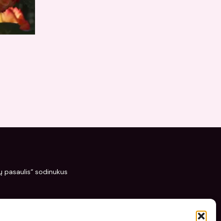
žių pasaulis“ sodinukus