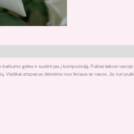
lo baltumo gėles ir sudėti jas į kompoziciją. Puikiai laikosi vazoj
. Visiškai atsparus dėmėms nuo lietaus ar rasos. Jis turi puikią, t