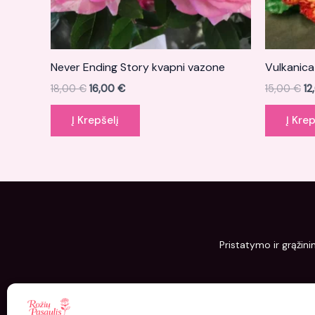
Never Ending Story kvapni vazone
Vulkanic
18,00
€
16,00
€
15,00
€
12
Į Krepšelį
Į Krep
Pristatymo ir grąžini