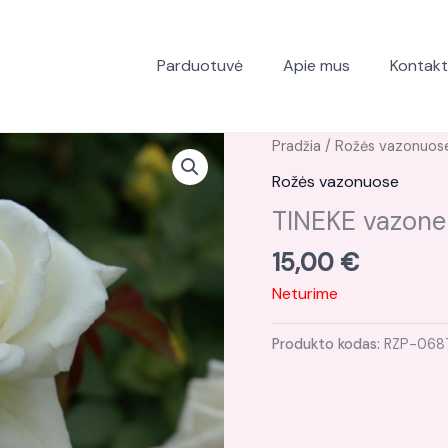
Parduotuvė
Apie mus
Kontakt
Pradžia
/
Rožės vazonuos
Rožės vazonuose
TINEKE vazone
15,00
€
Neturime
Produkto kodas:
RZP-068