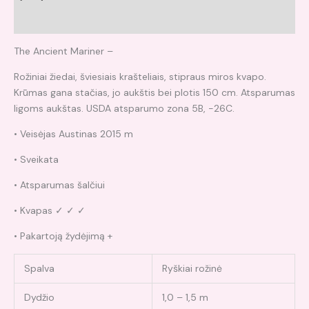
Atsiliepimai (0)
The Ancient Mariner –
Rožiniai žiedai, šviesiais krašteliais, stipraus miros kvapo.
Krūmas gana stačias, jo aukštis bei plotis 150 cm. Atsparumas
ligoms aukštas. USDA atsparumo zona 5B, -26C.
• Veisėjas Austinas 2015 m
• Sveikata
• Atsparumas šalčiui
• Kvapas ✓ ✓ ✓
• Pakartoją žydėjimą +
Spalva
Ryškiai rožinė
Dydžio
1,0 – 1,5 m