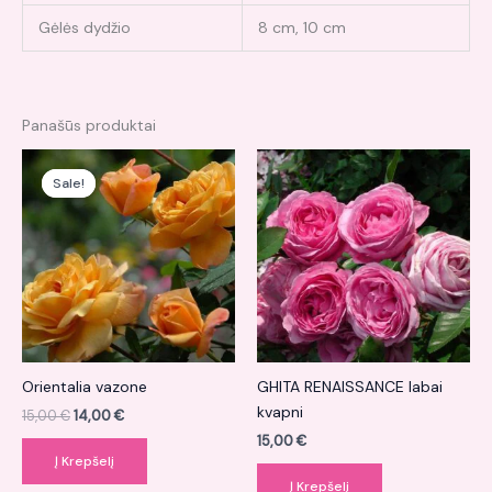
Gėlės dydžio
8 cm, 10 cm
Panašūs produktai
Original
Current
price
price
Sale!
Sale!
was:
is:
15,00 €.
14,00 €.
Orientalia vazone
GHITA RENAISSANCE labai
kvapni
15,00
€
14,00
€
15,00
€
Į Krepšelį
Į Krepšelį