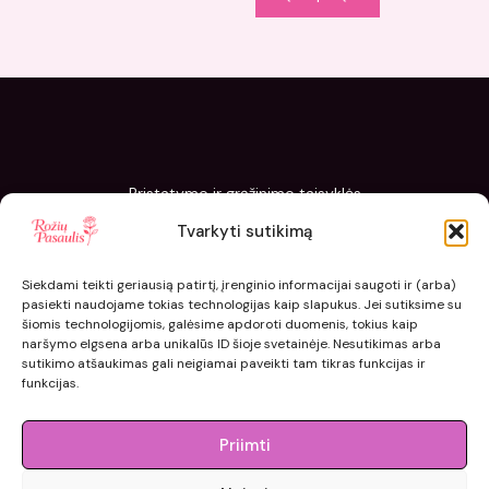
Pristatymo ir grąžinimo taisyklės
Slapukų politika
Tvarkyti sutikimą
Kaip sodinti ir prižiūrėti „Rožių pasaulis“ sodinukus
Siekdami teikti geriausią patirtį, įrenginio informacijai saugoti ir (arba)
pasiekti naudojame tokias technologijas kaip slapukus. Jei sutiksime su
šiomis technologijomis, galėsime apdoroti duomenis, tokius kaip
naršymo elgsena arba unikalūs ID šioje svetainėje. Nesutikimas arba
sutikimo atšaukimas gali neigiamai paveikti tam tikras funkcijas ir
funkcijas.
Priimti