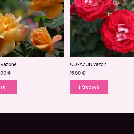
a vazone
CORAZON vazon
4,00
€
15,00
€
šelį
Į Krepšelį