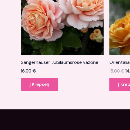
Sangerhäuser Jubiläumsrose vazone
Orientali
16,00
€
15,00
€
1
Į Krepšelį
Į Krep