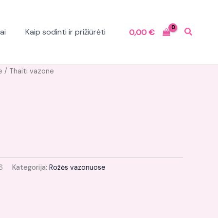
ai
Kaip sodinti ir prižiūrėti
0,00
€
e
/ Thaiti vazone
6
Kategorija:
Rožės vazonuose