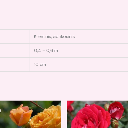
Kreminis, abrikosinis
0,4 – 0,6 m
10 cm
iginal
Current
ice
price
s:
is:
,00 €.
14,00 €.