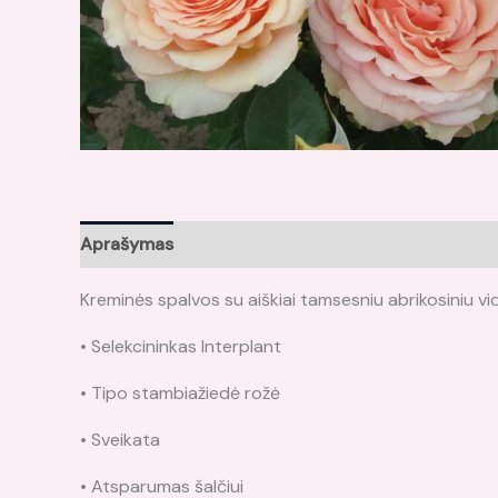
Aprašymas
Atsiliepimai (0)
Kreminės spalvos su aiškiai tamsesniu abrikosiniu vidu
• Selekcininkas Interplant
• Tipo stambiažiedė rožė
• Sveikata
• Atsparumas šalčiui