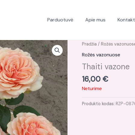
Parduotuvė
Apie mus
Kontakt
Pradžia
/
Rožės vazonuos
Rožės vazonuose
Thaiti vazone
16,00
€
Neturime
Produkto kodas:
RZP-087