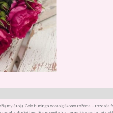
i (0)
rožių mylėtojų. Gėlė būdinga nostalgiškoms rožėms – rozetės f
ms absoliučiai tam tikros sveikatos garantiją – verta tai patik