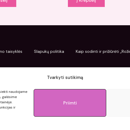
šelį
Į Krepšelį
mo taisyklės
Slapukų politika
Kaip sodinti ir prižiūrėti „Ro
Tvarkyti sutikimą
pasiekti naudojame
s, galėsime
tainėje.
Priimti
nkcijas ir
© 2015 - 2026 roziupasaulis.lt.
Developed by
404agency.eu