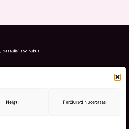
žių pasaulis“ sodinukus
Neigti
Peržiūrėti Nuostatas