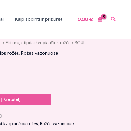
ai
Kaip sodinti ir prižiūrėti
0,00
€
e
/
Elitinės, stipriai kvepiančios rožės
/ SOUL
čios rožės
,
Rožės vazonuose
Į Krepšelį
0
riai kvepiančios rožės
,
Rožės vazonuose