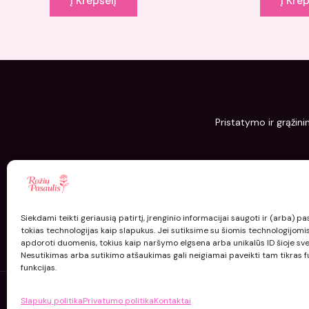
Į Krepšelį
Į Krep
Pristatymo ir grąžini
Siekdami teikti geriausią patirtį, įrenginio informacijai saugoti ir (arba) 
tokias technologijas kaip slapukus. Jei sutiksime su šiomis technologijomi
apdoroti duomenis, tokius kaip naršymo elgsena arba unikalūs ID šioje sve
Nesutikimas arba sutikimo atšaukimas gali neigiamai paveikti tam tikras fu
funkcijas.
Slapukų politika
Privatumo politika
Kontaktai