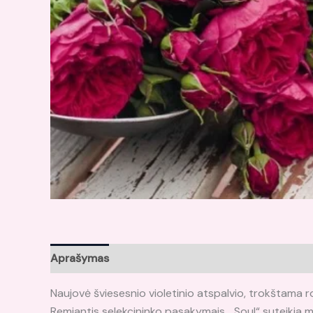
Aprašymas
Papildoma informacija
Atsiliepima
Naujovė šviesesnio violetinio atspalvio, trokštama 
Remiantis selekcininko pasakymais, „Soul“ suteikia mu