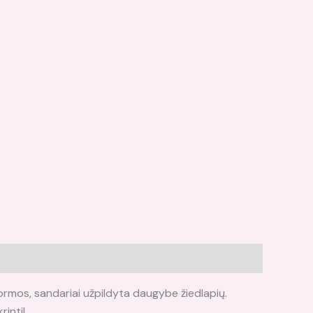
ormos, sandariai užpildyta daugybe žiedlapių.
rinti!