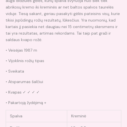
auga didžiulės gėlės, kurių spalva svyruoja nuo šiek tiek
abrikosų kremo iki kreminės ar net baltos spalvos taurelės
viduje. Tiesą sakant, geriau pasakyti gėlės pateisins visų, kurie
tikisi įspūdingų rožių rezultatų, lūkesčius. Yra nuomonių, kad
kartais jį pasiekia net daugiau nei 15 centimetrų skersmens ir
tai yra rezultatas, artimas rekordams. Tai taip pat graži ir
saldaus kvapo rožė.
• Veisėjas 1987 m
• Vijoklinis rožių tipas
• Sveikata
• Atsparumas šalčiui
• Kvapas ✓ ✓ ✓ ✓
• Pakartoją žydėjimą +
Spalva
Kreminė