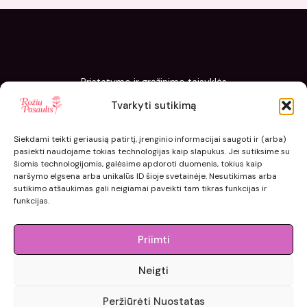
Pristatymo ir grąžinimo taisyklės
Slapukų politika
Tvarkyti sutikimą
Kaip sodinti ir prižiūrėti „Rožių pasaulis“ sodinukus
Siekdami teikti geriausią patirtį, įrenginio informacijai saugoti ir (arba)
pasiekti naudojame tokias technologijas kaip slapukus. Jei sutiksime su
šiomis technologijomis, galėsime apdoroti duomenis, tokius kaip
naršymo elgsena arba unikalūs ID šioje svetainėje. Nesutikimas arba
sutikimo atšaukimas gali neigiamai paveikti tam tikras funkcijas ir
funkcijas.
Priimti
Neigti
© 2015 - 2026 roziupasaulis.lt.
Peržiūrėti Nuostatas