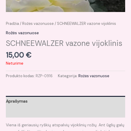
Pradžia
/
Rožės vazonuose
/ SCHNEEWALZER vazone vijoklinis
Rožės vazonuose
SCHNEEWALZER vazone vijoklinis
15,00
€
Neturime
Produkto kodas:
RZP-0916
Kategorija:
Rožės vazonuose
Aprašymas
Atsiliepimai (0)
Viena iš geriausių ryškių atspalvių vijoklinių rožių. Ant ūglių galų