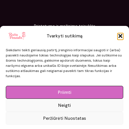
Pristatymo ir grąžinimo taisyklės
Slapukų politika
Tvarkyti sutikimą
Kaip sodinti ir prižiūrėti „Rožių pasaulis“ sodinukus
Siekdami teikti geriausią patirtį, įrenginio informacijai saugoti ir (arba)
pasiekti naudojame tokias technologijas kaip slapukus. Jei sutiksime su
šiomis technologijomis, galėsime apdoroti duomenis, tokius kaip
naršymo elgsena arba unikalūs ID šioje svetainėje. Nesutikimas arba
sutikimo atšaukimas gali neigiamai paveikti tam tikras funkcijas ir
funkcijas.
Priimti
Neigti
© 2015 - 2026 roziupasaulis.lt.
Peržiūrėti Nuostatas
Developed by
404agency.eu