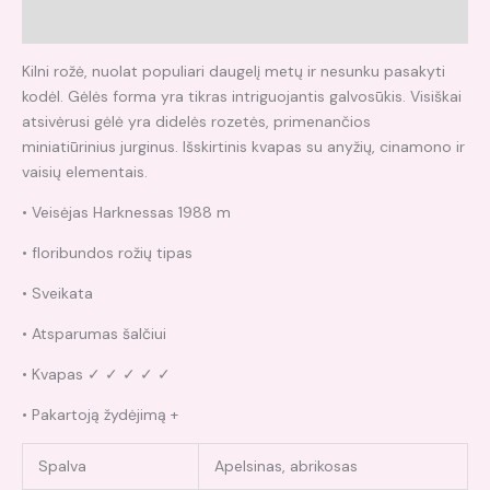
Atsiliepimai (0)
Kilni rožė, nuolat populiari daugelį metų ir nesunku pasakyti
kodėl. Gėlės forma yra tikras intriguojantis galvosūkis. Visiškai
atsivėrusi gėlė yra didelės rozetės, primenančios
miniatiūrinius jurginus. Išskirtinis kvapas su anyžių, cinamono ir
vaisių elementais.
• Veisėjas Harknessas 1988 m
• floribundos rožių tipas
• Sveikata
• Atsparumas šalčiui
• Kvapas ✓ ✓ ✓ ✓ ✓
• Pakartoją žydėjimą +
Spalva
Apelsinas, abrikosas