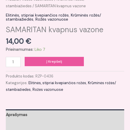
stambiažiedės
/ SAMARITAN kvapnus vazone
Elitinės, stipriai kvepiančios rožės
,
Krūminės rožės/
stambiažiedės
,
Rožės vazonuose
SAMARITAN kvapnus vazone
14,00
€
Prieinamumas:
Liko 7
Į Krepšelį
Produkto kodas:
RZP-0436
Kategorijos:
Elitinės, stipriai kvepiančios rožės
,
Krūminės rožės/
stambiažiedės
,
Rožės vazonuose
Aprašymas
Papildoma informacija