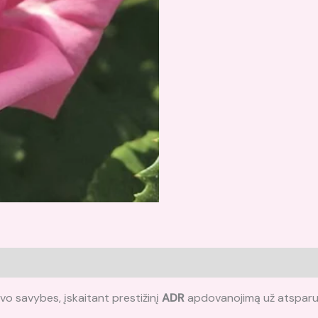
vo savybes, įskaitant prestižinį
ADR
apdovanojimą už atsparum