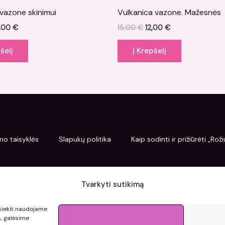
vazone skinimui
Vulkanica vazone. Mažesnės
4,00
€
15,00
€
12,00
€
šelį
Į Krepšelį
mo taisyklės
Slapukų politika
Kaip sodinti ir prižiūrėti „Ro
Tvarkyti sutikimą
pasiekti naudojame
s, galėsime