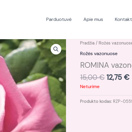
Parduotuvė
Apie mus
Kontakt
Original
Pradžia
/
Rožės vazonuos
price
Rožės vazonuose
was:
i
ROMINA vazon
15,00 €
15,00
€
12,75
€
Neturime
Produkto kodas:
RZP-055