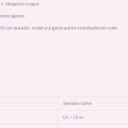
 ir viliojančio kvapo .
inėms ligoms.
i 150 cm aukščio, todėl yra gana aukšti stambiažiedei rožei.
Tamsiai rožinė
1,0 – 1,5 m