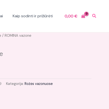
ai
Kaip sodinti ir prižiūrėti
0,00
€
Current
e
/ ROMINA vazone
price
s:
e
.
12,75 €.
9
Kategorija:
Rožės vazonuose