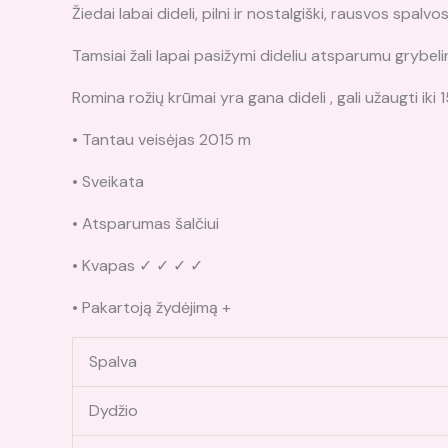
Žiedai labai dideli, pilni ir nostalgiški, rausvos spalvos
Tamsiai žali lapai pasižymi dideliu atsparumu grybel
Romina
rožių krūmai yra gana dideli , gali užaugti ik
• Tantau veisėjas 2015 m
• Sveikata
• Atsparumas šalčiui
• Kvapas ✓ ✓ ✓ ✓
• Pakartoją žydėjimą +
Spalva
Dydžio