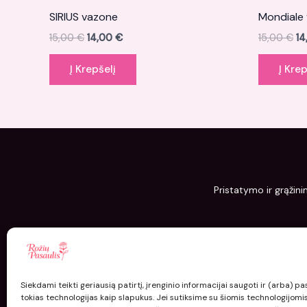
SIRIUS vazone
Mondiale 
15,00
€
14,00
€
15,00
€
1
Į Krepšelį
Į Krep
Pristatymo ir grąžini
Siekdami teikti geriausią patirtį, įrenginio informacijai saugoti ir (arba) 
tokias technologijas kaip slapukus. Jei sutiksime su šiomis technologijomi